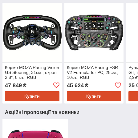
Кермо MOZA Racing Vision
Кермо MOZA Racing FSR
Руль
GS Steering, 31cм., екран
V2 Formula for PC, 28cм.,
GT, 
2.8", 8 кн., RGB
10кн., RGB
2,99
47 849
45 624
25 
₴
₴
Купити
Купити
Акційні пропозиції та новинки