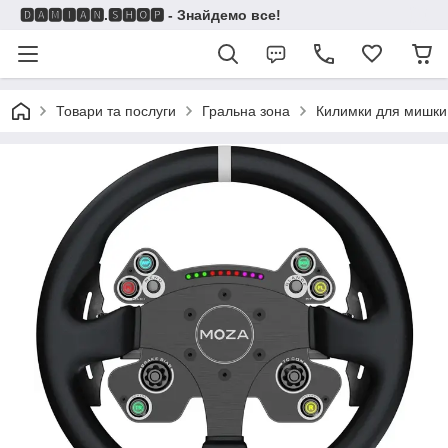
🅳🅰🅼🅸🅰🅽.🆂🅷🅾🅿 - Знайдемо все!
Товари та послуги
Гральна зона
Килимки для мишки