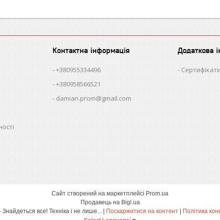
Контактна інформація
Додаткова 
+380955334496
Сертифікати
+380958566521
damian.prom@gmail.com
ності
Сайт створений на маркетплейсі
Prom.ua
Продавець на Bigl.ua
damian.shop - Знайдеться все! Техніка і не лише... |
Поскаржитися на контент
|
Політика кон