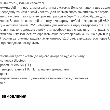
жний стиль, гучний характер!
отужна 65Вт-на портативна акустична система. Вона оснащена двома дина
у середину та чіткі високі частоти для неймовірного захоплюючого звучан
ніх тусовок, так і для вечірок на природі – бери її з собою будь-куди.
ерез Bluetooth, вставляй флешку або картку пам’яті, використовуй AUX
у – активуй режим TWS, об’єднай дві колонки в одну бездротову 130 Вт
ування навколо динаміків робить атмосферу ще яскравішим — справжнє 
егулюванням гучності та ефектом луна перетворюють X-760 на відмінне р
 години автономно завдяки акумулятору 51.8 Втч, заряджається через 
, що заряджає кожну мить.
ключення двох систем до одного джерела аудіо сигналу
лу через Bluetooth
авач, Micro SD (TF)
 використання з ПК, ТБ та іншими джерелами
араоке
 додатковими налаштуваннями та можливістю відключення
боти
я замовлення