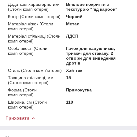
Додаткові характеристики
Вінілове покриття з
(Столи комп'ютерні)
текстурою "під карбон"
Колір (Столи комп'ютерні)
Чорний
Матеріал ніжок (Столи
Метал
комп'ютерні)
Матеріал стільниці (Столи
ЛДСП
комп'ютерні)
Особливості (Столи
Гачок для навушників,
комп'ютерні)
тримач для стакану, 2
отвори для виведення
дротів
Стиль (Столи комп'ютерні)
Хай-тек
Товщина стільниці, мм
15
(Столи комп'ютерні)
Форма (Столи
Прямокутна
комп'ютерні)
Ширина, см (Столи
110
комп'ютерні)
Приховати