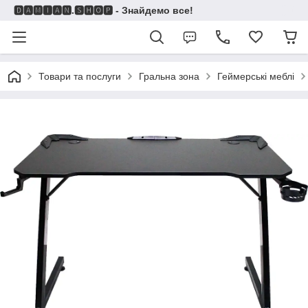
🅳🅰🅼🅸🅰🅽.🆂🅷🅾🅿 - Знайдемо все!
Товари та послуги
Гральна зона
Геймерські меблі