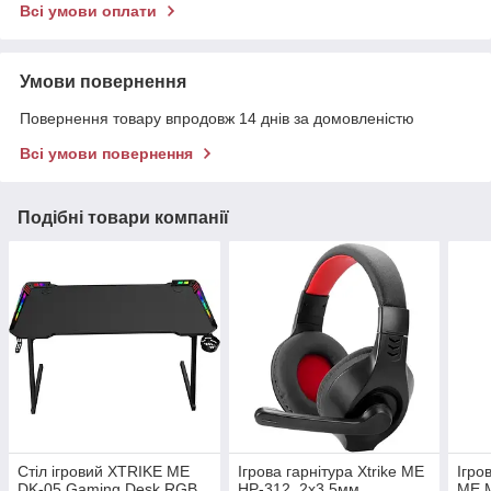
Всі умови оплати
Умови повернення
Повернення товару впродовж 14 днів за домовленістю
Всі умови повернення
Подібні товари компанії
Стіл ігровий XTRIKE ME
Ігрова гарнітура Xtrike ME
Ігро
DK-05 Gaming Desk RGB
HP-312, 2x3.5мм,
ME 