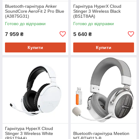
Bluetooth-гарнітура Anker
Гарнітура HyperX Cloud
SoundCore AeroFit 2 Pro Blue
Stinger 3 Wireless Black
(A3875G31)
(BS1T8AA)
Готово до відправки
Готово до відправки
7 959
5 640
₴
₴
Купити
Купити
Гарнітура HyperX Cloud
Stinger 3 Wireless White
Bluetooth-гарнітура Meetion
(BS1T9AA)
MT-BTH013-B