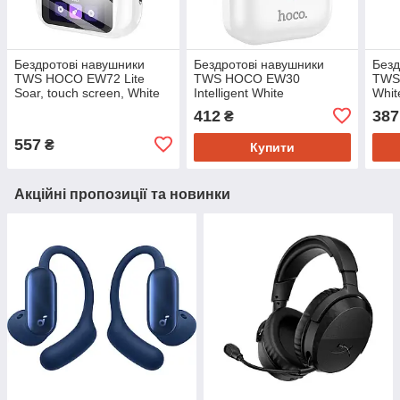
Бездротові навушники
Бездротові навушники
Безд
TWS HOCO EW72 Lite
TWS HOCO EW30
TWS
Soar, touch screen, White
Intelligent White
Whit
(6942007651004)
(6931474782793)
412
387
₴
557
₴
Купити
Акційні пропозиції та новинки