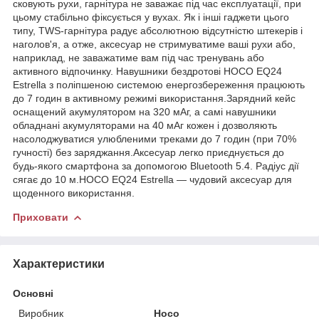
сковують рухи, гарнітура не заважає під час експлуатації, при
цьому стабільно фіксується у вухах. Як і інші гаджети цього
типу, TWS-гарнітура радує абсолютною відсутністю штекерів і
наголов'я, а отже, аксесуар не стримуватиме ваші рухи або,
наприклад, не заважатиме вам під час тренувань або
активного відпочинку. Навушники бездротові HOCO EQ24
Estrella з поліпшеною системою енергозбереження працюють
до 7 годин в активному режимі використання.Зарядний кейс
оснащений акумулятором на 320 мАг, а самі навушники
обладнані акумуляторами на 40 мАг кожен і дозволяють
насолоджуватися улюбленими треками до 7 годин (при 70%
гучності) без заряджання.Аксесуар легко приєднується до
будь-якого смартфона за допомогою Bluetooth 5.4. Радіус дії
сягає до 10 м.HOCO EQ24 Estrella — чудовий аксесуар для
щоденного використання.
Приховати
Характеристики
Основні
Виробник
Hoco