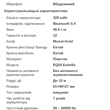
Мікрофон
Вбудований
Користувальницькі характеристики
Ємність акумулятора
320 mAh
Інтерфейс підключення
Bluetooth 5.4
Вага
46.5 г кг
Гарантія в місяцях
12
Колір
Monet-Gold
Країна реєстрації бренду
Китай
Країна-виробник
Китай
Матеріал
Пластик
Мoдель
EQ24 Estrella
Наявність активного
Без активного
шумозаглушення
шумопоглинання
Радіус дії
До 10 м
Розміри
61×48×27 мм
Тип навушників
вакуумні
Час роботи від
7 років
акумулятора
Частотний діапазон
20 – 20000 Hz