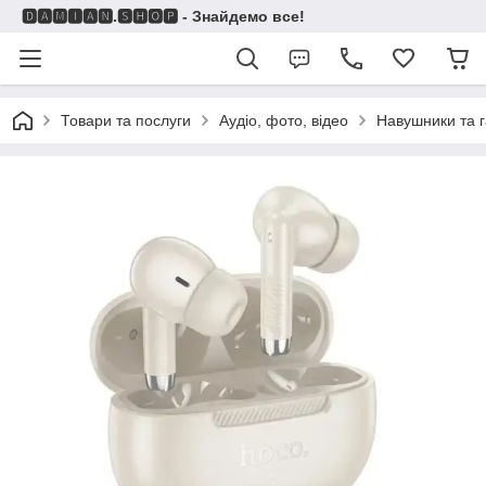
🅳🅰🅼🅸🅰🅽.🆂🅷🅾🅿 - Знайдемо все!
Товари та послуги
Аудіо, фото, відео
Навушники та г