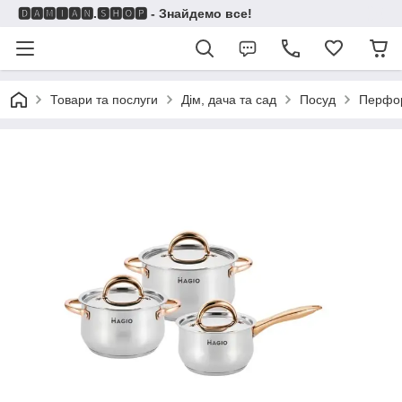
🅳🅰🅼🅸🅰🅽.🆂🅷🅾🅿 - Знайдемо все!
Товари та послуги
Дім, дача та сад
Посуд
Перфо