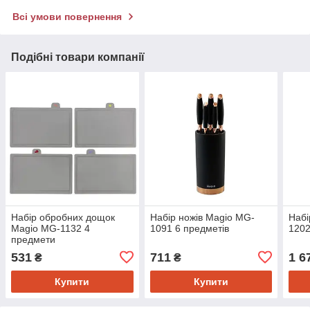
Всі умови повернення
Подібні товари компанії
Набір обробних дощок
Набір ножів Magio MG-
Набі
Magio MG-1132 4
1091 6 предметів
1202
предмети
531
711
1 6
₴
₴
Купити
Купити