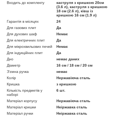
Входить до комплекту
каструля з кришкою 20см
(3.6 л), каструля з кришкою
18 см (2.6 л), ківш із
кришкою 16 см (1.9 л)
Гарантія в місяцях
24
Для газових плит
Да
Для духових шаф
Немає
Для електричних плит
Да
Для мікрохвильових печей
Немає
Для індукційних плит
Да
Дно
немає даних
Діаметр
16 см / 18 см / 20 см
З'ємна ручка
немає
Колір
Нержавіюча сталь
Кришка
з кришкою
Кількість предметів у
6 шт.
наборі
Матеріал корпусу
Нержавіюча сталь
Матеріал кришки
Неіржавка сталь
Матеріал ручки
Неіржавка сталь