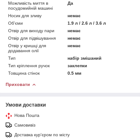
Можливість миття в
Да
посудомийній машині
Носик для зливу
немає
Об'єми
1.9 л / 2.6 л / 3.6 л
Отвір для виходу пари
немає
Отвір для підвішування
немає
Отвір у кришці для
немає
додавання олії
Тип
набір змішаний
Тип кріплення ручок
заклепки
Товщина стінок
0.5 мм
Приховати
Умови доставки
Нова Пошта
Самовивіз
Доставка кур'єром по місту