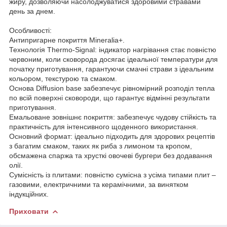
жиру, дозволяючи насолоджуватися здоровими стравами
день за днем.
Особливості:
Антипригарне покриття Mineralia+.
Технологія Thermo-Signal: індикатор нагрівання стає повністю
червоним, коли сковорода досягає ідеальної температури для
початку приготування, гарантуючи смачні страви з ідеальним
кольором, текстурою та смаком.
Основа Diffusion base забезпечує рівномірний розподіл тепла
по всій поверхні сковороди, що гарантує відмінні результати
приготування.
Емальоване зовнішнє покриття: забезпечує чудову стійкість та
практичність для інтенсивного щоденного використання.
Основний формат: ідеально підходить для здорових рецептів
з багатим смаком, таких як риба з лимоном та кропом,
обсмажена спаржа та хрусткі овочеві бургери без додавання
олії.
Сумісність із плитами: повністю сумісна з усіма типами плит –
газовими, електричними та керамічними, за винятком
індукційних.
Приховати