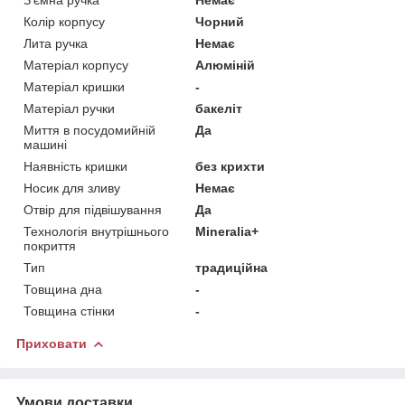
Колір корпусу
Чорний
Лита ручка
Немає
Матеріал корпусу
Алюміній
Матеріал кришки
-
Матеріал ручки
бакеліт
Миття в посудомийній
Да
машині
Наявність кришки
без крихти
Носик для зливу
Немає
Отвір для підвішування
Да
Технологія внутрішнього
Mineralia+
покриття
Тип
традиційна
Товщина дна
-
Товщина стінки
-
Приховати
Умови доставки