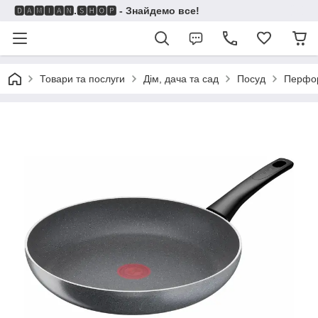
🅳🅰🅼🅸🅰🅽.🆂🅷🅾🅿 - Знайдемо все!
Товари та послуги
Дім, дача та сад
Посуд
Перфо