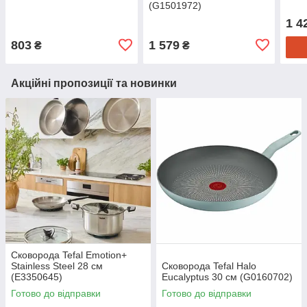
(G1501972)
1 4
803
1 579
₴
₴
Акційні пропозиції та новинки
Сковорода Tefal Emotion+
Stainless Steel 28 см
Сковорода Tefal Halo
(E3350645)
Eucalyptus 30 см (G0160702)
Готово до відправки
Готово до відправки