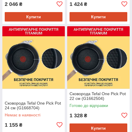
2 046
1 424
₴
₴
Купити
Купити
Сковорода Tefal One Pick Pot
22 см (G1662504)
Сковорода Tefal One Pick Pot
Готово до відправки
24 см (G1668704)
Немає в наявності
1 328
₴
1 155
₴
Купити