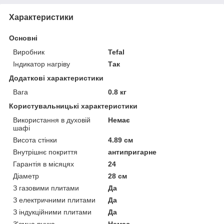
Характеристики
Основні
Виробник
Tefal
Індикатор нагріву
Так
Додаткові характеристики
Вага
0.8 кг
Користувальницькі характеристики
Використання в духовій
Немає
шафі
Висота стінки
4.89 см
Внутрішнє покриття
антипригарне
Гарантія в місяцях
24
Діаметр
28 см
З газовими плитами
Да
З електричними плитами
Да
З індукційними плитами
Да
З'ємна ручка
Немає