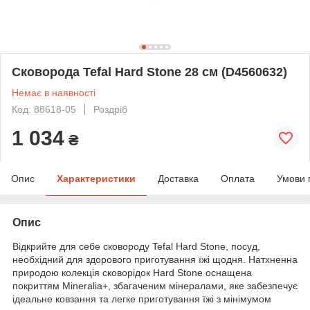
Сковорода Tefal Hard Stone 28 см (D4560632)
Немає в наявності
Код: 88618-05
Роздріб
1 034
₴
Опис
Характеристики
Доставка
Оплата
Умови 
Опис
Відкрийте для себе сковороду Tefal Hard Stone, посуд,
необхідний для здорового приготування їжі щодня. Натхненна
природою колекція сковорідок Hard Stone оснащена
покриттям Mineralia+, збагаченим мінералами, яке забезпечує
ідеальне ковзання та легке приготування їжі з мінімумом