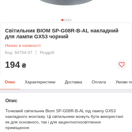
Світильник BIOM SP-G08R-B-AL накладний
для лампи GX53 чорний
Немає в наявності
Код: 94704-07
Роздріб
194
₴
Опис
Характеристики
Доставка
Оплата
Умови п
Опис
Точковий світильник Biom SP-G08R-B-AL під лампу GX53
накладного монтажу. Ці світильники можуть бути використані
як для основного, так і для акцентногоосвітлення
приміщення.