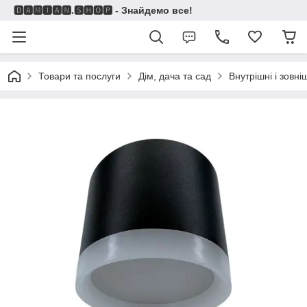
🅳🅰🅼🅸🅰🅽.🆂🅷🅾🅿 - Знайдемо все!
Товари та послуги
Дім, дача та сад
Внутрішні і зовні