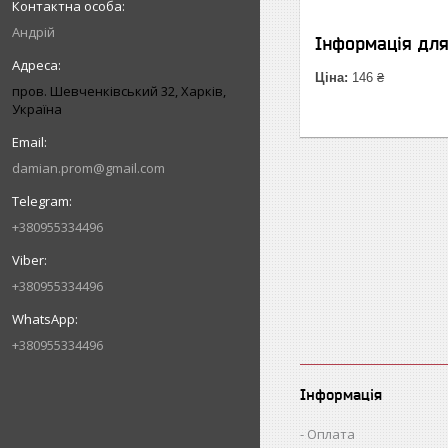
Андрій
Інформація дл
Ціна:
146 ₴
пров. Шевченківський 32, Харків,
Україна
damian.prom@gmail.com
+380955334496
+380955334496
+380955334496
Інформація
Оплата