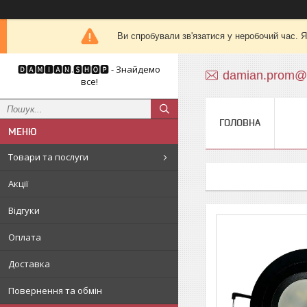
Ви спробували зв'язатися у неробочий час. Я
🅳🅰🅼🅸🅰🅽.🆂🅷🅾🅿 - Знайдемо
damian.prom@
все!
ГОЛОВНА
Товари та послуги
Акції
Відгуки
Оплата
Доставка
Повернення та обмін