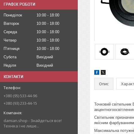
ГРАФІК РОБОТИ
Понеділок
10:00
18:00
Вівторок
10:00
18:00
Середа
10:00
18:00
Четвер
10:00
18:00
Пʼятниця
10:00
18:00
Субота
Вихідний
Неділя
Вихідний
КОНТАКТИ
Опис
Харак
+380 (95) 533-44-96
+380 (93) 233-44-15
Точковий світильник 
акцентногоосвітлення
Світильник призначе
damian.shop - Знайдеться все!
якісним фарбуванням
Техніка і не лише...
Максимальна потужніс