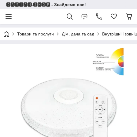
🅳🅰🅼🅸🅰🅽.🆂🅷🅾🅿 - Знайдемо все!
Товари та послуги
Дім, дача та сад
Внутрішні і зовні