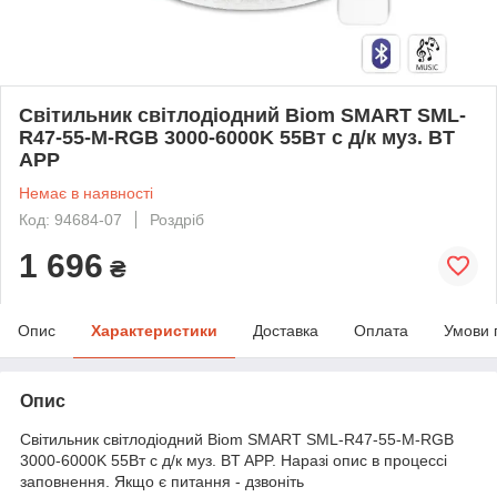
Світильник світлодіодний Biom SMART SML-
R47-55-M-RGB 3000-6000K 55Вт с д/к муз. BT
APP
Немає в наявності
Код: 94684-07
Роздріб
1 696
₴
Опис
Характеристики
Доставка
Оплата
Умови 
Опис
Світильник світлодіодний Biom SMART SML-R47-55-M-RGB
3000-6000K 55Вт с д/к муз. BT APP. Наразі опис в процессі
заповнення. Якщо є питання - дзвоніть