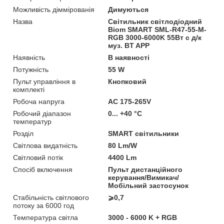
Можливість діммірованія
Димуються
Назва
Світильник світлодіодний
Biom SMART SML-R47-55-M-
RGB 3000-6000K 55Вт с д/к
муз. BT APP
Наявність
В наявності
Потужність
55 W
Пульт управління в
Кнопковий
комплекті
Робоча напруга
AC 175-265V
Робочий діапазон
0... +40 °C
температур
Розділ
SMART світильники
Світлова видатність
80 Lm/W
Світловий потік
4400 Lm
Спосіб включення
Пульт дистанційного
керування/Вимикач/
Мобільний застосунок
Стабільність світлового
⩾0,7
потоку за 6000 год
Температура світла
3000 - 6000 K + RGB