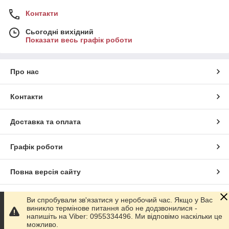
Контакти
Сьогодні вихідний
Показати весь графік роботи
Про нас
Контакти
Доставка та оплата
Графік роботи
Повна версія сайту
Сайт створено на маркетплейсі
Prom.ua
Ви спробували зв'язатися у неробочий час. Якщо у Вас
виникло термінове питання або не додзвонилися -
напишіть на Viber: 0955334496. Ми відповімо наскільки це
Політика конфіденційності
можливо.