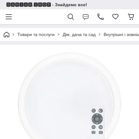
🅳🅰🅼🅸🅰🅽.🆂🅷🅾🅿 - Знайдемо все!
Товари та послуги
Дім, дача та сад
Внутрішні і зовні