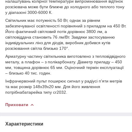
налаштувань колірної температури випромінювання відтінок
розсіювача може бути ближче до холодного або теплого тону
у діапазоні 3000-6000 К.
Світильник має потужність 50 Вт, однак за рівнем
забезпечуваної освітленості порівняний з приладом на 450 Вт.
Його фактичний світловий потік дорівнює 3800 лм, а
світловіддача становить 76 лм/Вт. Завдяки застосуванню
індивідуальних лінз для діодів, виробник добився кутів
розсіювання світла близько 170°.
Арматурну частину світильника виготовлено з тепловідвідного
металу, а плафон – з полікарбонату. Діаметр приладу – 450
мм, товщина дорівнює 65 мм. Оціночний термін експлуатації
– близько 40 тис. годин.
Інфрачервоний пульт поширює сигнал у радіусі п'яти метрів
та має розмір 148х39х20 мм. Для його живлення
потрібнабатарейка типу cr2032.
Приховати
Характеристики