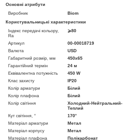
Основні атрибути
Виробник
Biom
Користувальницькі характеристики
Індекс передачі кольору,
⩾80
Ra
Артикул
00-00018719
Валюта
USD
Габаритний розмір, мм
450х65
Гарантійний термін
24 м
Еквівалентна потужність
450 W
Клас захисту
IP20
Колір арматури
Білий
Колір плафона
Білий
Колір світіння
Холодний-Нейтральний-
Теплий
Кут світіння, °
170°
Матеріал арматури
Метал
Матеріал корпусу
Метал
Матеріал плафона
Полікарбонат