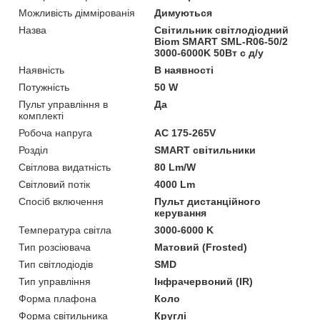
Можливість діммірованія
Димуються
Назва
Світильник світлодіодний
Biom SMART SML-R06-50/2
3000-6000K 50Вт с д/у
Наявність
В наявності
Потужність
50 W
Пульт управління в
Да
комплекті
Робоча напруга
AC 175-265V
Розділ
SMART світильники
Світлова видатність
80 Lm/W
Світловий потік
4000 Lm
Спосіб включення
Пульт дистанційного
керування
Температура світла
3000-6000 K
Тип розсіювача
Матовий (Frosted)
Тип світлодіодів
SMD
Тип управління
Інфрачервоний (IR)
Форма плафона
Коло
Форма світильника
Круглі