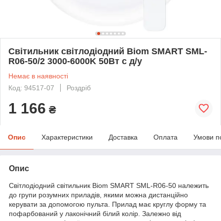
Світильник світлодіодний Biom SMART SML-
R06-50/2 3000-6000K 50Вт с д/у
Немає в наявності
Код: 94517-07
Роздріб
1 166
₴
Опис
Характеристики
Доставка
Оплата
Умови п
Опис
Світлодіодний світильник Biom SMART SML-R06-50 належить
до групи розумних приладів, якими можна дистанційно
керувати за допомогою пульта. Прилад має круглу форму та
пофарбований у лаконічний білий колір. Залежно від