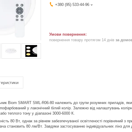
+380 (95) 533-44-96
повернення товару протягом 14 днів
за домо
теристики
льник Biom SMART SML-R06-80 належить до групи розумних приладів, як
пофарбований у лаконічний білий колір. Залежно від налаштувань колір
або теплого тону у діапазоні 3000-6000 К.
ність 80 Вт, однак за рівнем забезпечуваної освітленості порівняний з п
дача становить 80 лм/Вт. Завдяки застосуванню індивідуальних лінз для д