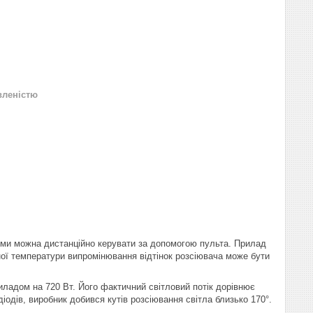
вленістю
ими можна дистанційно керувати за допомогою пульта. Прилад
ної температури випромінювання відтінок розсіювача може бути
риладом на 720 Вт. Його фактичний світловий потік дорівнює
іодів, виробник добився кутів розсіювання світла близько 170°.