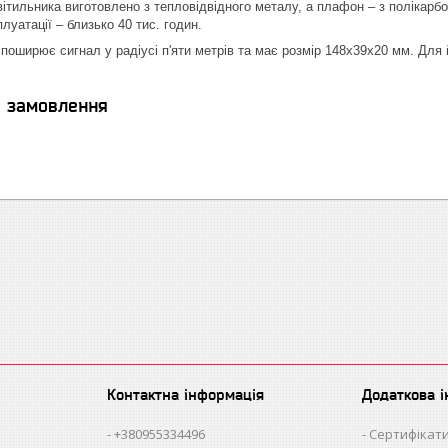
ітильника виготовлено з тепловідвідного металу, а плафон – з полікарб
луатації – близько 40 тис. годин.
поширює сигнал у радіусі п'яти метрів та має розмір 148х39х20 мм. Для 
я замовлення
Контактна інформація
Додаткова 
+380955334496
Сертифікати