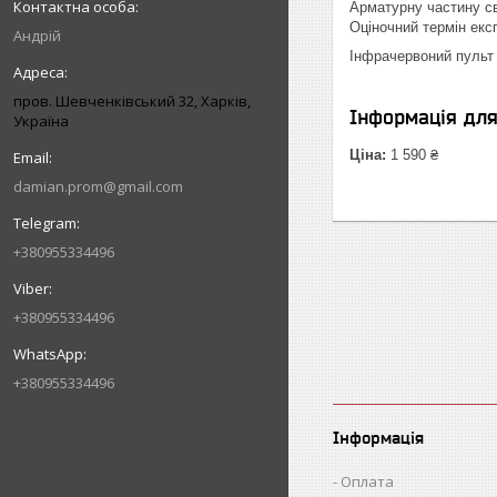
Арматурну частину св
Оціночний термін експ
Андрій
Інфрачервоний пульт 
пров. Шевченківський 32, Харків,
Інформація дл
Україна
Ціна:
1 590 ₴
damian.prom@gmail.com
+380955334496
+380955334496
+380955334496
Інформація
Оплата