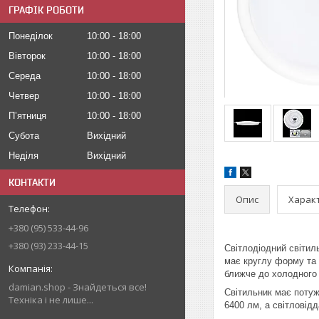
ГРАФІК РОБОТИ
Понеділок
10:00
18:00
Вівторок
10:00
18:00
Середа
10:00
18:00
Четвер
10:00
18:00
Пʼятниця
10:00
18:00
Субота
Вихідний
Неділя
Вихідний
КОНТАКТИ
Опис
Харак
+380 (95) 533-44-96
+380 (93) 233-44-15
Світлодіодний світи
має круглу форму та 
ближче до холодного 
damian.shop - Знайдеться все!
Світильник має потуж
Техніка і не лише...
6400 лм, а світловід