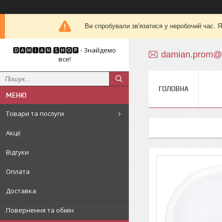
Ви спробували зв'язатися у неробочий час. Я
🅳🅰🅼🅸🅰🅽.🆂🅷🅾🅿 - Знайдемо
damian.prom@
все!
ГОЛОВНА
Товари та послуги
Акції
Відгуки
Оплата
Доставка
Повернення та обмін