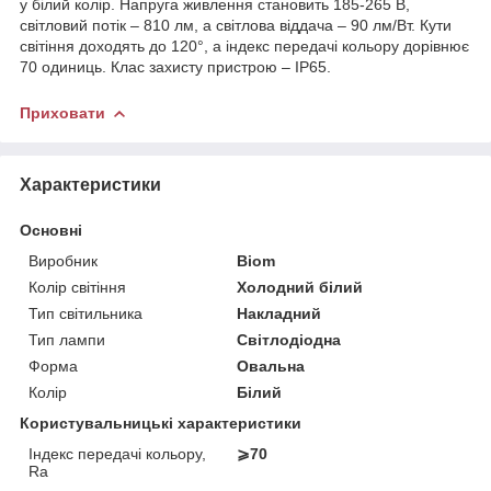
у білий колір. Напруга живлення становить 185-265 В,
світловий потік – 810 лм, а світлова віддача – 90 лм/Вт. Кути
світіння доходять до 120°, а індекс передачі кольору дорівнює
70 одиниць. Клас захисту пристрою – IP65.
Приховати
Характеристики
Основні
Виробник
Biom
Колір світіння
Холодний білий
Тип світильника
Накладний
Тип лампи
Світлодіодна
Форма
Овальна
Колір
Білий
Користувальницькі характеристики
Індекс передачі кольору,
⩾70
Ra