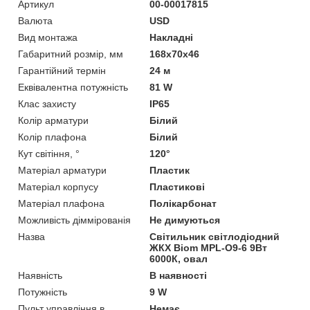
Артикул
00-00017815
Валюта
USD
Вид монтажа
Накладні
Габаритний розмір, мм
168х70х46
Гарантійний термін
24 м
Еквівалентна потужність
81 W
Клас захисту
IP65
Колір арматури
Білий
Колір плафона
Білий
Кут світіння, °
120°
Матеріал арматури
Пластик
Матеріал корпусу
Пластикові
Матеріал плафона
Полікарбонат
Можливість діммірованія
Не димуються
Назва
Світильник світлодіодний
ЖКХ Biom MPL-О9-6 9Вт
6000К, овал
Наявність
В наявності
Потужність
9 W
Пульт управління в
Немає