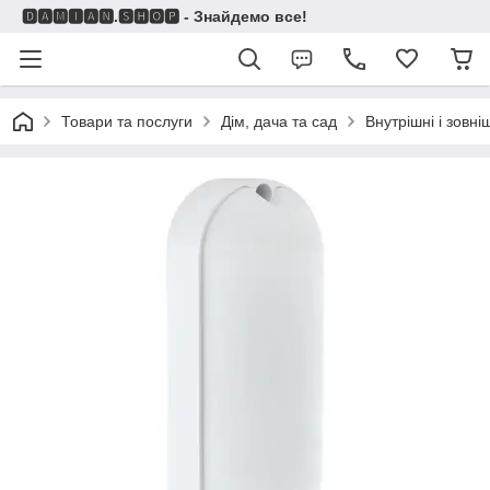
🅳🅰🅼🅸🅰🅽.🆂🅷🅾🅿 - Знайдемо все!
Товари та послуги
Дім, дача та сад
Внутрішні і зовні