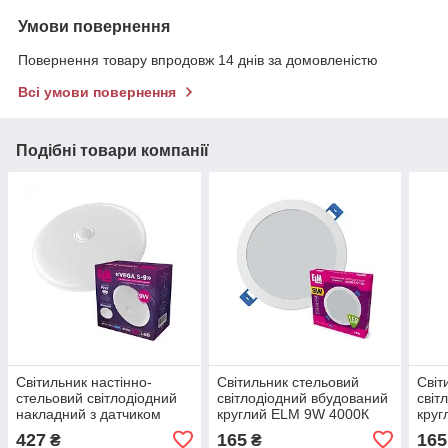
Умови повернення
Повернення товару впродовж 14 днів за домовленістю
Всі умови повернення
Подібні товари компанії
Світильник настінно-
Світильник стельовий
Світ
стельовий світлодіодний
світлодіодний вбудований
світ
накладний з датчиком
круглий ELM 9W 4000К
круг
руху ELM VEGA S 9W
Disk-V IP20 26-0085
Disk
427
165
165
₴
₴
6500К IP20 (26-0124)