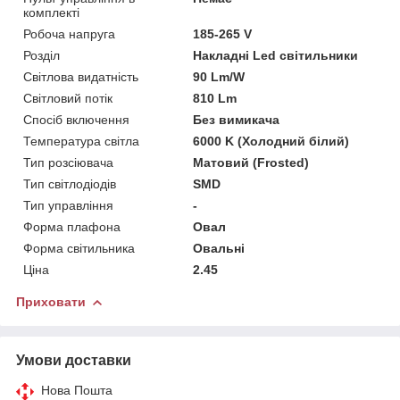
комплекті
Робоча напруга
185-265 V
Розділ
Накладні Led світильники
Світлова видатність
90 Lm/W
Світловий потік
810 Lm
Спосіб включення
Без вимикача
Температура світла
6000 K (Холодний білий)
Тип розсіювача
Матовий (Frosted)
Тип світлодіодів
SMD
Тип управління
-
Форма плафона
Овал
Форма світильника
Овальні
Ціна
2.45
Приховати
Умови доставки
Нова Пошта