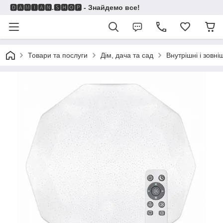
🅳🅰🅼🅸🅰🅽.🆂🅷🅾🅿 - Знайдемо все!
Товари та послуги
Дім, дача та сад
Внутрішні і зовні