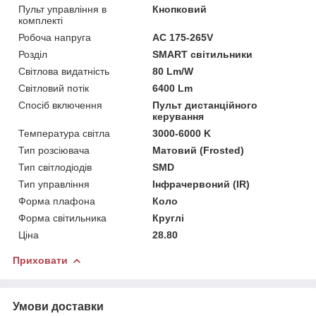
Пульт управління в
Кнопковий
комплекті
Робоча напруга
AC 175-265V
Розділ
SMART світильники
Світлова видатність
80 Lm/W
Світловий потік
6400 Lm
Спосіб включення
Пульт дистанційного
керування
Температура світла
3000-6000 K
Тип розсіювача
Матовий (Frosted)
Тип світлодіодів
SMD
Тип управління
Інфрачервоний (IR)
Форма плафона
Коло
Форма світильника
Круглі
Ціна
28.80
Приховати
Умови доставки