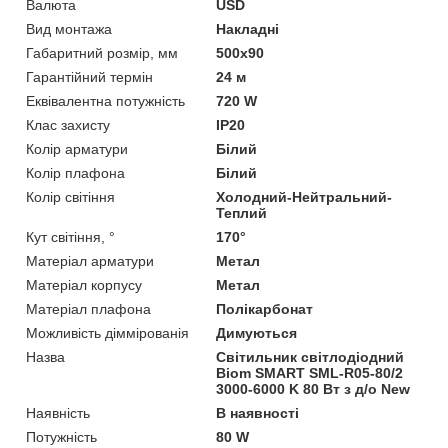
Валюта
USD
Вид монтажа
Накладні
Габаритний розмір, мм
500х90
Гарантійний термін
24 м
Еквівалентна потужність
720 W
Клас захисту
IP20
Колір арматури
Білий
Колір плафона
Білий
Колір світіння
Холодний-Нейтральний-
Теплий
Кут світіння, °
170°
Матеріал арматури
Метал
Матеріал корпусу
Метал
Матеріал плафона
Полікарбонат
Можливість діммірованія
Димуються
Назва
Світильник світлодіодний
Biom SMART SML-R05-80/2
3000-6000 K 80 Вт з д/о New
Наявність
В наявності
Потужність
80 W