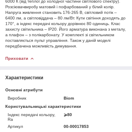
6000 К (від теплої до холодної частини світлового спектру).
Розсіювачвиробу матовий і пофарбований у білий колір.
Напруга живлення становить 176-265 В, світловий потік –
6400 лм, а світловіддача – 80 лм/Вт. Кути світіння доходять до
170°, а індекс передачі кольору дорівнює 80 одиниць. Клас
захисту світильника – IP20. Його арматура виконана з металу,
а плафон – з полікарбонату. У комплекті зі світильником
поставляється пульт управління. Також у даній моделі
передбачена можливість димування.
Приховати
Характеристики
Основні атрибути
Виробник
Biom
Користувальницькі характеристики
Індекс передачі кольору,
⩾80
Ra
Артикул
00-00017853