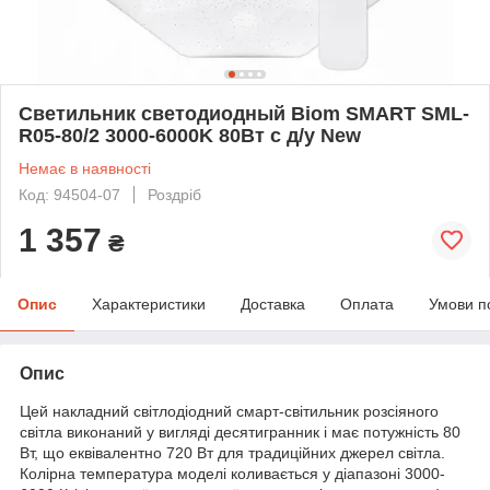
Светильник светодиодный Biom SMART SML-
R05-80/2 3000-6000K 80Вт с д/у New
Немає в наявності
Код: 94504-07
Роздріб
1 357
₴
Опис
Характеристики
Доставка
Оплата
Умови п
Опис
Цей накладний світлодіодний смарт-світильник розсіяного
світла виконаний у вигляді десятигранник і має потужність 80
Вт, що еквівалентно 720 Вт для традиційних джерел світла.
Колірна температура моделі коливається у діапазоні 3000-