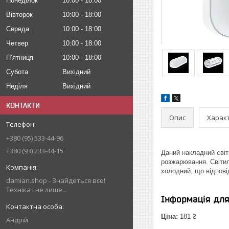
Понеділок
10:00
18:00
Вівторок
10:00
18:00
Середа
10:00
18:00
Четвер
10:00
18:00
Пʼятниця
10:00
18:00
Субота
Вихідний
Неділя
Вихідний
КОНТАКТИ
Опис
Харак
+380 (95) 533-44-96
+380 (93) 233-44-15
Даний накладний світ
розжарювання. Світиль
холодний, що відпові
damian.shop - Знайдеться все!
Техніка і не лише...
Інформація дл
Ціна:
181 ₴
Андрій