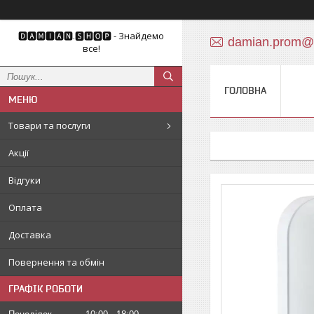
🅳🅰🅼🅸🅰🅽.🆂🅷🅾🅿 - Знайдемо
damian.prom@
все!
ГОЛОВНА
Товари та послуги
Акції
Відгуки
Оплата
Доставка
Повернення та обмін
ГРАФІК РОБОТИ