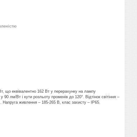
вленістю
Вт, що еквівалентно 162 Вт у перерахунку на лампу
90 лм/Вт і кути розльоту променів до 120°. Відтінок світіння –
. Напруга живлення – 185-265 В, клас захисту – IP65.