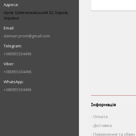
пров. Шевченківський 32, Харків,
Україна
damian.prom@gmail.com
+380955334496
+380955334496
+380955334496
Інформація
Оплата
Доставка
Повернення та обмін