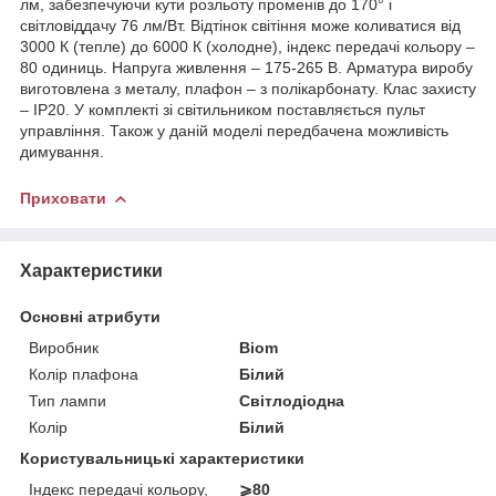
лм, забезпечуючи кути розльоту променів до 170° і
світловіддачу 76 лм/Вт. Відтінок світіння може коливатися від
3000 К (тепле) до 6000 К (холодне), індекс передачі кольору –
80 одиниць. Напруга живлення – 175-265 В. Арматура виробу
виготовлена з металу, плафон – з полікарбонату. Клас захисту
– IP20. У комплекті зі світильником поставляється пульт
управління. Також у даній моделі передбачена можливість
димування.
Приховати
Характеристики
Основні атрибути
Виробник
Biom
Колір плафона
Білий
Тип лампи
Світлодіодна
Колір
Білий
Користувальницькі характеристики
Індекс передачі кольору,
⩾80