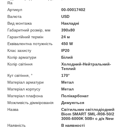
Ra
Артикул
00-00017402
Валюта
USD
Вид монтажа
Накладні
Габаритний розмір, мм
390х80
Гарантійний термін
24 м
Еквівалентна потужність
450 W
Клас захисту
IP20
Колір арматури
Білий
Колір світіння
Холодний-Нейтральний-
Теплий
Кут світіння, °
170°
Матеріал арматури
Метал
Матеріал корпусу
Метал
Матеріал плафона
Полікарбонат
Можливість діммірованія
Димуються
Назва
Світильник світлодіодний
Biom SMART SML-R08-50/2
3000-6000K 50Вт с д/к New
Наявність
В наявності