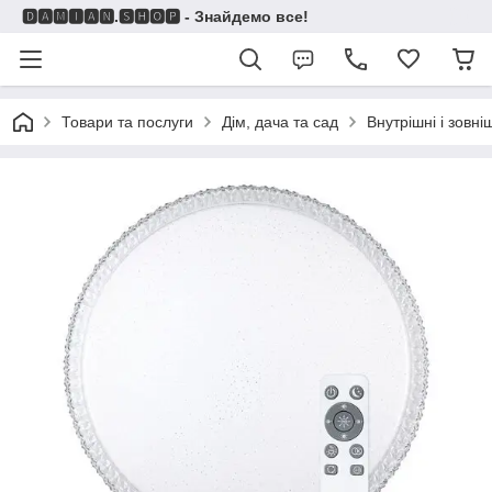
🅳🅰🅼🅸🅰🅽.🆂🅷🅾🅿 - Знайдемо все!
Товари та послуги
Дім, дача та сад
Внутрішні і зовні