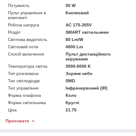
Потужність
50 W
Пульт управління в
Кнопковий
комплекті
Робоча напруга
AC 175-265V
Розділ
SMART світильники
Світлова видатність
80 Lm/W
Світловий потік
4000 Lm
Спосіб включення
Пульт дистанційного
керування
Температура світла
3000-6000 K
Тип розсіювача
Зоряне небо
Тип світлодіодів
SMD
Тип управління
Інфрачервоний (IR)
Форма плафона
Коло
Форма світильника
Круглі
Ціна
21.75
Приховати