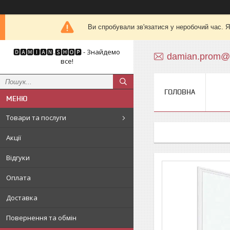
Ви спробували зв'язатися у неробочий час. Я
🅳🅰🅼🅸🅰🅽.🆂🅷🅾🅿 - Знайдемо
damian.prom@
все!
ГОЛОВНА
Товари та послуги
Акції
Відгуки
Оплата
Доставка
Повернення та обмін