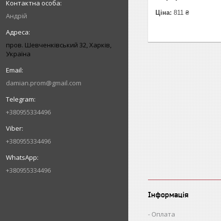
Ціна:
811 ₴
Андрій
пров. Шевченківський 32, Харків,
Україна
damian.prom@gmail.com
+380955334496
+380955334496
+380955334496
Інформація
Оплата