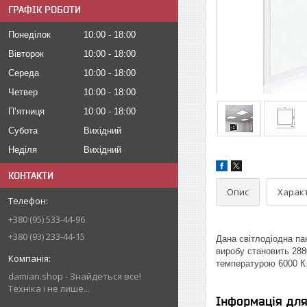
ГРАФІК РОБОТИ
Понеділок
10:00
18:00
Вівторок
10:00
18:00
Середа
10:00
18:00
Четвер
10:00
18:00
Пʼятниця
10:00
18:00
Субота
Вихідний
Неділя
Вихідний
КОНТАКТИ
Опис
Харак
+380 (95) 533-44-96
+380 (93) 233-44-15
Дана світлодіодна па
виробу становить 288
температурою 6000 К.
damian.shop - Знайдеться все!
Техніка і не лише...
Інформація дл