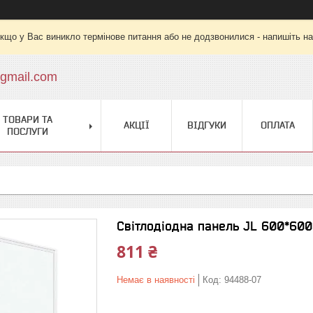
кщо у Вас виникло термінове питання або не додзвонилися - напишіть на
gmail.com
ТОВАРИ ТА
АКЦІЇ
ВІДГУКИ
ОПЛАТА
ПОСЛУГИ
Світлодіодна панель JL 600*60
811 ₴
Немає в наявності
Код:
94488-07