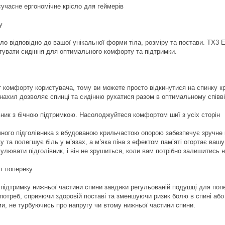
сучасне ергономічне крісло для геймерів
у
ло відповідно до вашої унікальної форми тіла, розміру та постави. TX
увати сидіння для оптимального комфорту та підтримки.
 комфорту користувача, тому ви можете просто відкинутися на спинку кр
нахил дозволяє спинці та сидінню рухатися разом в оптимальному співві
вник з бічною підтримкою. Насолоджуйтеся комфортом шиї з усіх сторін
чного підголівника з вбудованою крильчастою опорою забезпечує зручне
ку та полегшує біль у м’язах, а м’яка піна з ефектом пам’яті огортає в
лювати підголівник, і він не зрушиться, коли вам потрібно залишитись на
т попереку
підтримку нижньої частини спини завдяки регульованій подушці для поп
потреб, сприяючи здоровій поставі та зменшуючи ризик болю в спині аб
и, не турбуючись про напругу чи втому нижньої частини спини.