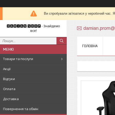
Ви спробували зв'язатися у неробочий час. Я
🅳🅰🅼🅸🅰🅽.🆂🅷🅾🅿 - Знайдемо
damian.prom@
все!
ГОЛОВНА
Товари та послуги
Акції
Відгуки
Оплата
Доставка
Повернення та обмін