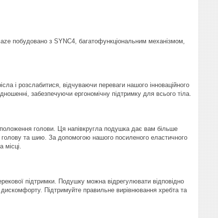
3 Eaze побудовано з SYNC4, багатофункціональним механізмом,
ісла і розслабитися, відчуваючи переваги нашого інноваційного
дношенні, забезпечуючи ергономічну підтримку для всього тіла.
 положення голови. Ця напівкругла подушка дає вам більше
ашу голову та шию. За допомогою нашого посиленого еластичного
 місці.
ерекової підтримки. Подушку можна відрегулювати відповідно
о дискомфорту. Підтримуйте правильне вирівнювання хребта та