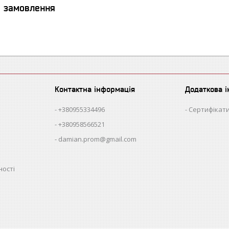
я замовлення
Контактна інформація
Додаткова 
+380955334496
Сертифікати
+380958566521
damian.prom@gmail.com
ності