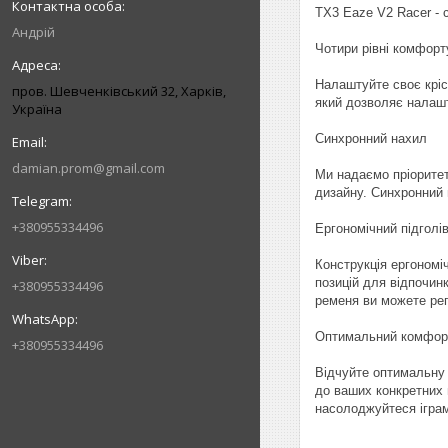
TX3 Eaze V2 Racer - 
Андрій
Чотири рівні комфорт
Налаштуйте своє кріс
пров. Шевченківський 32, Харків,
який дозволяє налашт
Україна
Синхронний нахил
damian.prom@gmail.com
Ми надаємо пріоритет
дизайну. Синхронний 
+380955334496
Ергономічний підголі
Конструкція ергономі
позицій для відпочин
+380955334496
ременя ви можете регу
Оптимальний комфор
+380955334496
Відчуйте оптимальну 
до ваших конкретних 
насолоджуйтеся іграм