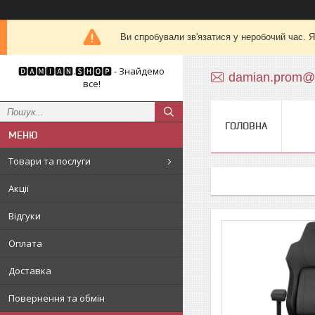
Ви спробували зв'язатися у неробочий час. Я
🅳🅰🅼🅸🅰🅽.🆂🅷🅾🅿 - Знайдемо
damian.prom@
все!
ГОЛОВНА
Товари та послуги
Акції
Відгуки
Оплата
Доставка
Повернення та обмін