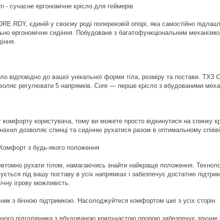
n - сучасне ергономічне крісло для геймерів
ORE.RDY, єдиній у своєму роді поперековій опорі, яка самостійно підлаш
ьно ергономічне сидіння. Побудоване з багатофункціональним механізм
діння.
ло відповідно до вашої унікальної форми тіла, розміру та постави. TX3
воляє регулювати 5 напрямків. Core — перше крісло з вбудованими меха
 комфорту користувача, тому ви можете просто відкинутися на спинку кр
нахил дозволяє спинці та сидінню рухатися разом в оптимальному співві
омфорт з будь-якого положення
евтомно рухати тілом, намагаючись знайти найкраще положення. Технол
ується під вашу поставу в усіх напрямках і забезпечує достатню підтри
чну ігрову можливість.
вник з бічною підтримкою. Насолоджуйтеся комфортом шиї з усіх сторін
чного підголівника з вбудованою крильчастою опорою забезпечує зручне