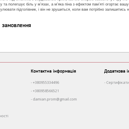
ку та полегшує біль у м’язах, а м’яка піна з ефектом пам’яті огортає в
лювати підголівник, і він не зрушиться, коли вам потрібно залишитись на
я замовлення
Контактна інформація
Додаткова 
+380955334496
Сертифікати
+380958566521
damian.prom@gmail.com
ності