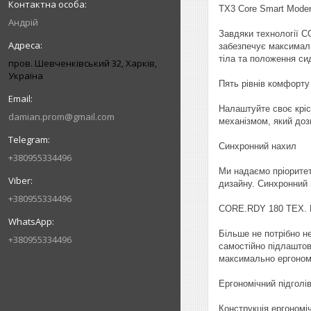
TX3 Core Smart Moder
Андрій
Завдяки технології C
забезпечує максимал
тіла та положення си
пров. Шевченківський 32, Харків,
Україна
Пять рівнів комфорту
Налаштуйте своє кріс
damian.prom@gmail.com
механізмом, який доз
Синхронний нахил
+380955334496
Ми надаємо пріоритет
дизайну. Синхронний 
+380955334496
CORE.RDY 180 ТЕХ. К
Більше не потрібно н
+380955334496
самостійно підлаштов
максимально ергономі
Ергономічний підголі
Конструкція ергономі