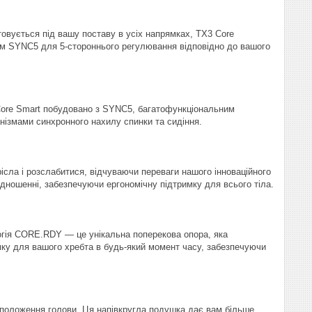
товується під вашу поставу в усіх напрямках, TX3 Core
ом SYNC5 для 5-стороннього регулювання відповідно до вашого
 Core Smart побудовано з SYNC5, багатофункціональним
нізмами синхронного нахилу спинки та сидіння.
ісла і розслабитися, відчуваючи переваги нашого інноваційного
дношенні, забезпечуючи ергономічну підтримку для всього тіла.
огія CORE.RDY — це унікальна поперекова опора, яка
мку для вашого хребта в будь-який момент часу, забезпечуючи
 положення голови. Ця напівкругла подушка дає вам більше