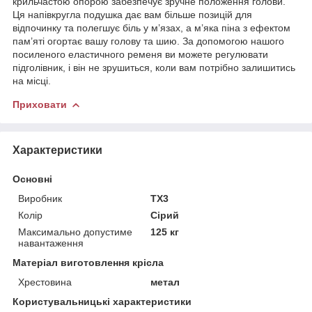
крильчастою опорою забезпечує зручне положення голови.
Ця напівкругла подушка дає вам більше позицій для
відпочинку та полегшує біль у м’язах, а м’яка піна з ефектом
пам’яті огортає вашу голову та шию. За допомогою нашого
посиленого еластичного ременя ви можете регулювати
підголівник, і він не зрушиться, коли вам потрібно залишитись
на місці.
Приховати
Характеристики
Основні
Виробник
TX3
Колір
Сірий
Максимально допустиме
125 кг
навантаження
Матеріал виготовлення крісла
Хрестовина
метал
Користувальницькі характеристики