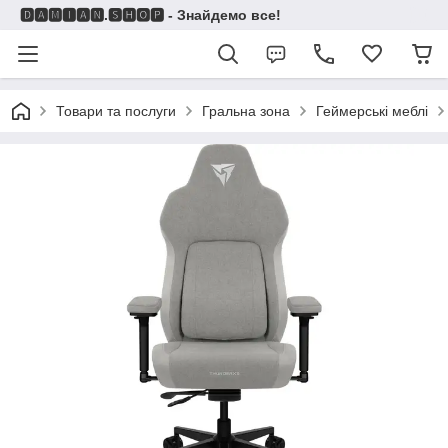
🅳🅰🅼🅸🅰🅽.🆂🅷🅾🅿 - Знайдемо все!
Товари та послуги
Гральна зона
Геймерські меблі