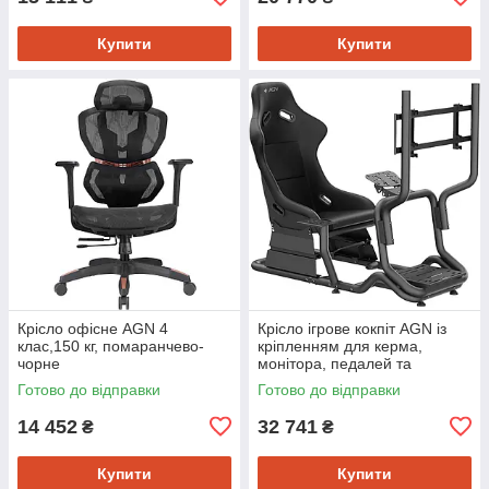
Купити
Купити
Крісло офісне AGN 4
Крісло ігрове кокпіт AGN із
клас,150 кг, помаранчево-
кріпленням для керма,
чорне
монітора, педалей та
коробки передач чорне
Готово до відправки
Готово до відправки
14 452
32 741
₴
₴
Купити
Купити