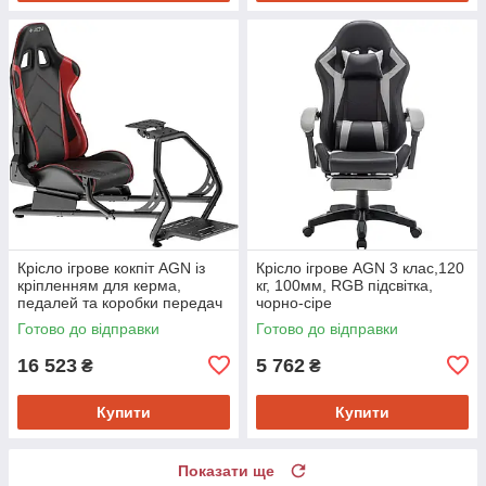
Крісло ігрове кокпіт AGN із
Крісло ігрове AGN 3 клас,120
кріпленням для керма,
кг, 100мм, RGB підсвітка,
педалей та коробки передач
чорно-сіре
чорне
Готово до відправки
Готово до відправки
16 523
5 762
₴
₴
Купити
Купити
Показати ще