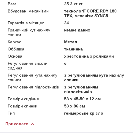
Вага
25.3 кг кг
Вбудовані механізми
технології CORE.RDY 180
ТЕХ, механізм SYNC5
Гарантія в місяцях
24
Граничний кут нахилу
немає даних
спинки
Каркас
Метал
Оббивка
тканинна
Основа
хрестовина з роликами
Регулювання висоти
є
сидіння
Регулювання кута нахилу
з регулюванням кута нахилу
спинки
спинки
Регулювання підлокітників
з регулюванням
підлокітників
Розміри сидіння
53 х 45-50 х 12 см
Розміри спинки
53 х 86 см
Тип
геймерське крісло
Приховати