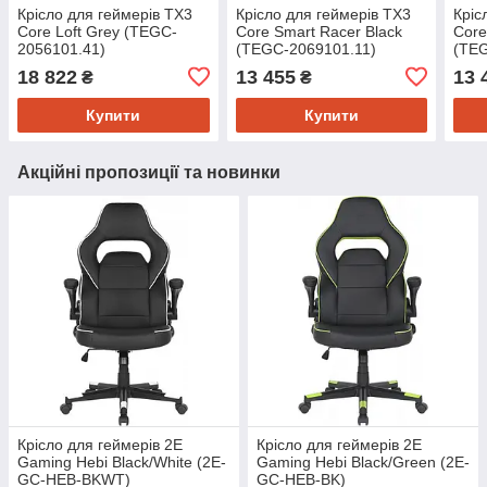
Крісло для геймерів TX3
Крісло для геймерів TX3
Кріс
Core Loft Grey (TEGC-
Core Smart Racer Black
Core
2056101.41)
(TEGC-2069101.11)
(TE
18 822
13 455
13 
₴
₴
Купити
Купити
Акційні пропозиції та новинки
Крісло для геймерів 2E
Крісло для геймерів 2E
Gaming Hebi Black/White (2E-
Gaming Hebi Black/Green (2E-
GC-HEB-BKWT)
GC-HEB-BK)