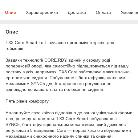
Опис
Характеристики
Доставка
Оплата
Умови п
Опис
TX3 Core Smart Loft - сучасне ергономічне крісло для
геймерів
Завдяки технології CORE.RDY, єдиній у своєму роді
поперековій опорі, яка самостійно підлаштовується під вашу
поставу в усіх напрямках, TX3 Core забезпечує максимально
ергономічне сидіння. Побудоване з багатофункціональним
механізмом SYNC5 для 5-стороннього регулювання
відповідно до вашого тіла та положення сидіння.
Пять рівнів комфорту
Налаштуйте своє крісло відповідно до вашої унікальної форми
тіла, розміру та постави. TX3 Core Smart побудовано з
SYNC5, багатофункціональним механізмом, який дозволяє
регулювати 5 напрямків. Core — перше крісло з вбудованими
механізмами синхронного нахилу спинки та сидіння.