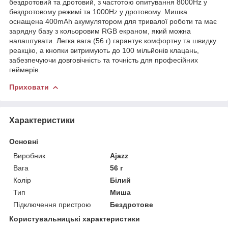
бездротовий та дротовий, з частотою опитування 8000Hz у
бездротовому режимі та 1000Hz у дротовому. Мишка
оснащена 400mAh акумулятором для тривалої роботи та має
зарядну базу з кольоровим RGB екраном, який можна
налаштувати. Легка вага (56 г) гарантує комфортну та швидку
реакцію, а кнопки витримують до 100 мільйонів клацань,
забезпечуючи довговічність та точність для професійних
геймерів.
Приховати
Характеристики
Основні
Виробник
Ajazz
Вага
56 г
Колір
Білий
Тип
Миша
Підключення пристрою
Бездротове
Користувальницькі характеристики