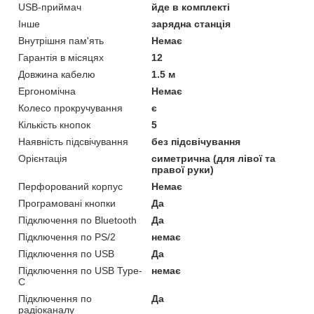
USB-приймач
йде в комплекті
Інше
зарядна станція
Внутрішня пам'ять
Немає
Гарантія в місяцях
12
Довжина кабелю
1.5 м
Ергономічна
Немає
Колесо прокручування
є
Кількість кнопок
5
Наявність підсвічування
без підсвічування
Орієнтація
симетрична (для лівої та
правої руки)
Перфорований корпус
Немає
Програмовані кнопки
Да
Підключення по Bluetooth
Да
Підключення по PS/2
немає
Підключення по USB
Да
Підключення по USB Type-
немає
C
Підключення по
Да
радіоканалу