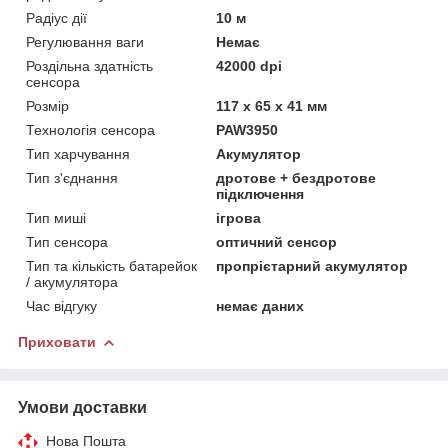
Радіус дії
10 м
Регулювання ваги
Немає
Роздільна здатність
42000 dpi
сенсора
Розмір
117 х 65 х 41 мм
Технологія сенсора
PAW3950
Тип харчування
Акумулятор
Тип з'єднання
дротове + бездротове
підключення
Тип миші
ігрова
Тип сенсора
оптичний сенсор
Тип та кількість батарейок
пропрієтарний акумулятор
/ акумулятора
Час відгуку
немає даних
Приховати
Умови доставки
Нова Пошта