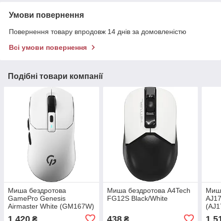
Умови повернення
Повернення товару впродовж 14 днів за домовленістю
Всі умови повернення
Подібні товари компанії
Миша бездротова
Миша бездротова A4Tech
Миша
GamePro Genesis
FG12S Black/White
AJ17
Airmaster White (GM167W)
(AJ1
1 420
438
1 5
₴
₴