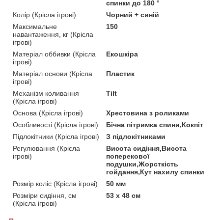
спинки до 180 °
Колір (Крісла ігрові)
Чорний + синій
Максимальне
150
навантаження, кг (Крісла
ігрові)
Матеріал оббивки (Крісла
Екошкіра
ігрові)
Матеріал основи (Крісла
Пластик
ігрові)
Механізм коливання
Tilt
(Крісла ігрові)
Основа (Крісла ігрові)
Хрестовина з роликами
Особливості (Крісла ігрові)
Бічна пітримка спини,Кокпіт
Підлокітники (Крісла ігрові)
З підлокітниками
Регулювання (Крісла
Висота сидіння,Висота
ігрові)
поперекової
подушки,Жорсткість
гойдання,Кут нахилу спинки
Розмір коліс (Крісла ігрові)
50 мм
Розміри сидіння, см
53 х 48 см
(Крісла ігрові)