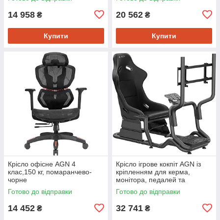
14 958
20 562
₴
₴
Купити
Купити
Крісло офісне AGN 4
Крісло ігрове кокпіт AGN із
клас,150 кг, помаранчево-
кріпленням для керма,
чорне
монітора, педалей та
коробки передач чорне
Готово до відправки
Готово до відправки
14 452
32 741
₴
₴