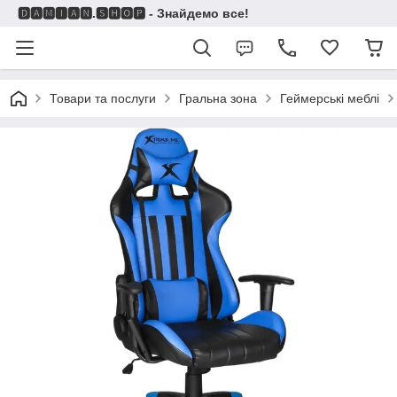
🅳🅰🅼🅸🅰🅽.🆂🅷🅾🅿 - Знайдемо все!
Товари та послуги
Гральна зона
Геймерські меблі