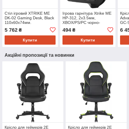
Стіл ігровий XTRIKE ME
Ігрова гарнітура Xtrike ME
Кріс
DK-02 Gaming Desk, Black
HP-312, 2x3.5мм,
Adva
110x60x74мм.
XBOX/PS/PC чорно-
GC-9
червона
чер
5 762
494
6 4
₴
₴
Купити
Купити
Акційні пропозиції та новинки
Крісло для геймерів 2E
Крісло для геймерів 2E