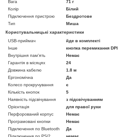
Вага
71 г
Колір
Білий
Підключення пристрою
Бездротове
Тип
Миша
Користувальницькі характеристики
USB-приймач
йде в комплекті
Інше
кнопка перемикання DPI
Внутрішня пам'ять
Немає
Гарантія в місяцях
24
Довжина кабелю
1.8 м
Ергономічна
Да
Колесо прокручування
є
Кількість кнопок
5
Наявність підсвічування
з підсвічуванням
Орієнтація
для правої руки
Перфорований корпус
Немає
Програмовані кнопки
Немає
Підключення по Bluetooth
Да
Підключення по PS/2
немає