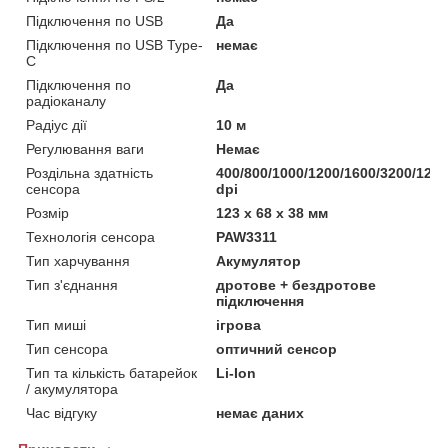
Підключення по USB
Да
Підключення по USB Type-
немає
C
Підключення по
Да
радіоканалу
Радіус дії
10 м
Регулювання ваги
Немає
Роздільна здатність
400/800/1000/1200/1600/3200/120
сенсора
dpi
Розмір
123 х 68 х 38 мм
Технологія сенсора
PAW3311
Тип харчування
Акумулятор
Тип з'єднання
дротове + бездротове
підключення
Тип миші
ігрова
Тип сенсора
оптичний сенсор
Тип та кількість батарейок
Li-Ion
/ акумулятора
Час відгуку
немає даних