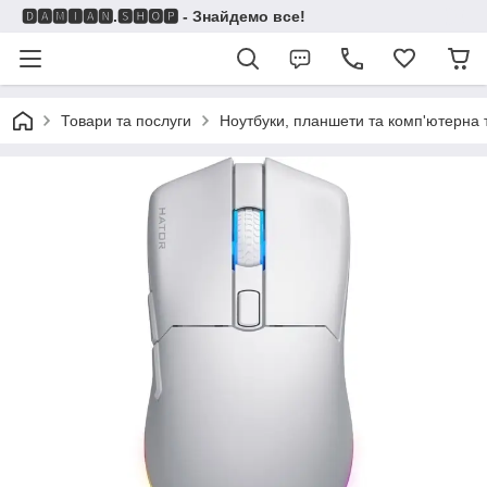
🅳🅰🅼🅸🅰🅽.🆂🅷🅾🅿 - Знайдемо все!
Товари та послуги
Ноутбуки, планшети та комп'ютерна 