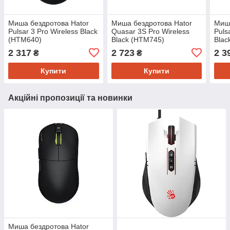
Миша бездротова Hator
Миша бездротова Hator
Миша
Pulsar 3 Pro Wireless Black
Quasar 3S Pro Wireless
Puls
(HTM640)
Black (HTM745)
Blac
2 317
2 723
2 3
₴
₴
Купити
Купити
Акційні пропозиції та новинки
Миша бездротова Hator