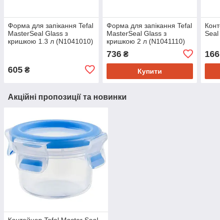
Форма для запікання Tefal
Форма для запікання Tefal
Конт
MasterSeal Glass з
MasterSeal Glass з
Seal
кришкою 1.3 л (N1041010)
кришкою 2 л (N1041110)
736
166
₴
605
₴
Купити
Акційні пропозиції та новинки
Контейнер Tefal Master Seal