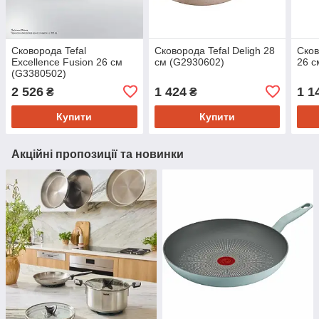
Сковорода Tefal
Сковорода Tefal Deligh 28
Сков
Excellence Fusion 26 см
см (G2930602)
26 с
(G3380502)
2 526
1 424
1 1
₴
₴
Купити
Купити
Акційні пропозиції та новинки