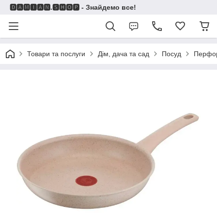
🅳🅰🅼🅸🅰🅽.🆂🅷🅾🅿 - Знайдемо все!
Товари та послуги
Дім, дача та сад
Посуд
Перфо