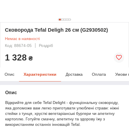
Сковорода Tefal Deligh 26 см (G2930502)
Немає в наявності
Код: 88674-05
Роздріб
1 328
₴
Опис
Характеристики
Доставка
Оплата
Умови 
Опис
Відкрийте для себе Tefal Delight - функціональну сковороду,
яка допоможе вам легко приготувати улюблені страви: ніжні
стейки з тунця, хрусткі вегетаріанські бургери чи апетитну
картоплю. Готуйте смачну, апетитну та здорову їжу з
використанням останніх інновацій Tefal.