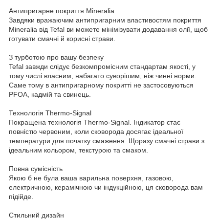
Антипригарне покриття Mineralia
Завдяки вражаючим антипригарним властивостям покриття
Mineralia від Tefal ви можете мінімізувати додавання олії, щоб
готувати смачні й корисні страви.
З турботою про вашу безпеку
Tefal завжди слідує безкомпромісним стандартам якості, у
тому числі власним, набагато суворішим, ніж чинні норми.
Саме тому в антипригарному покритті не застосовуються
PFOA, кадмій та свинець.
Технологія Thermo-Signal
Покращена технологія Thermo-Signal. Індикатор стає
повністю червоним, коли сковорода досягає ідеальної
температури для початку смаження. Щоразу смачні страви з
ідеальним кольором, текстурою та смаком.
Повна сумісність
Якою б не була ваша варильна поверхня, газовою,
електричною, керамічною чи індукційною, ця сковорода вам
підійде.
Стильний дизайн