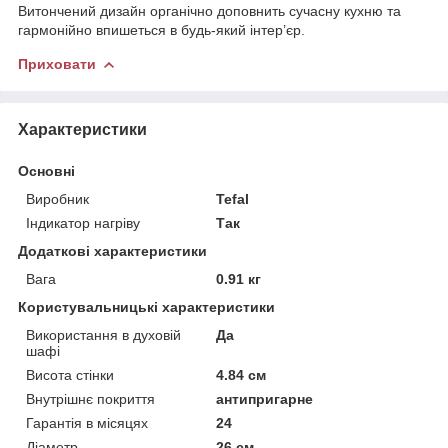
Витончений дизайн органічно доповнить сучасну кухню та
гармонійно впишеться в будь-який інтер’єр.
Приховати
Характеристики
Основні
Виробник
Tefal
Індикатор нагріву
Так
Додаткові характеристики
Вага
0.91 кг
Користувальницькі характеристики
Використання в духовій
Да
шафі
Висота стінки
4.84 см
Внутрішнє покриття
антипригарне
Гарантія в місяцях
24
Діаметр
26 см