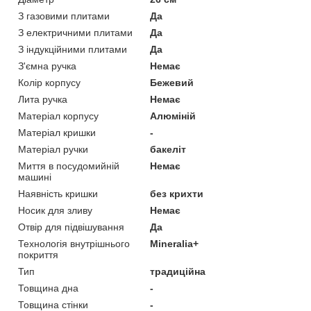
З газовими плитами
Да
З електричними плитами
Да
З індукційними плитами
Да
З'ємна ручка
Немає
Колір корпусу
Бежевий
Лита ручка
Немає
Матеріал корпусу
Алюміній
Матеріал кришки
-
Матеріал ручки
бакеліт
Миття в посудомийній
Немає
машині
Наявність кришки
без крихти
Носик для зливу
Немає
Отвір для підвішування
Да
Технологія внутрішнього
Mineralia+
покриття
Тип
традиційна
Товщина дна
-
Товщина стінки
-