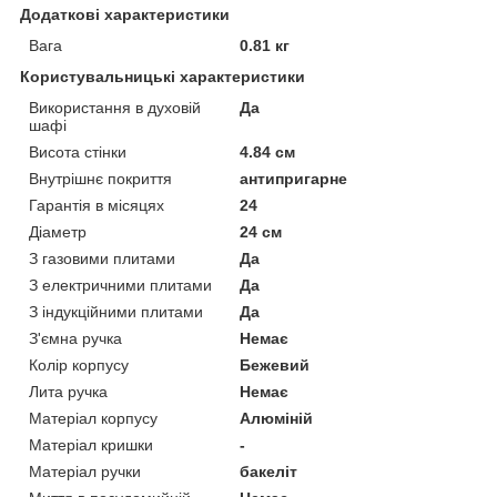
Додаткові характеристики
Вага
0.81 кг
Користувальницькі характеристики
Використання в духовій
Да
шафі
Висота стінки
4.84 см
Внутрішнє покриття
антипригарне
Гарантія в місяцях
24
Діаметр
24 см
З газовими плитами
Да
З електричними плитами
Да
З індукційними плитами
Да
З'ємна ручка
Немає
Колір корпусу
Бежевий
Лита ручка
Немає
Матеріал корпусу
Алюміній
Матеріал кришки
-
Матеріал ручки
бакеліт