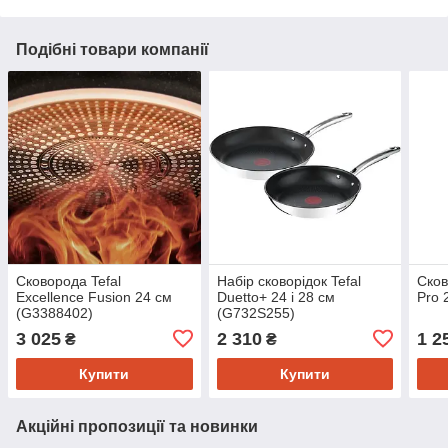
Подібні товари компанії
Сковорода Tefal
Набір сковорідок Tefal
Сков
Excellence Fusion 24 см
Duetto+ 24 і 28 см
Pro 
(G3388402)
(G732S255)
3 025
2 310
1 2
₴
₴
Купити
Купити
Акційні пропозиції та новинки