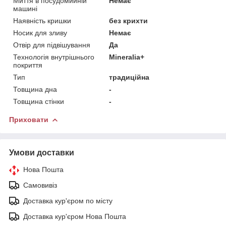
Миття в посудомийній
Немає
машині
Наявність кришки
без крихти
Носик для зливу
Немає
Отвір для підвішування
Да
Технологія внутрішнього
Mineralia+
покриття
Тип
традиційна
Товщина дна
-
Товщина стінки
-
Приховати
Умови доставки
Нова Пошта
Самовивіз
Доставка кур'єром по місту
Доставка кур'єром Нова Пошта