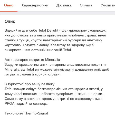
Опис
Характеристики
Доставка
Оплата
Умови п
Опис
Відкрийте для себе Tefal Delight - функціональну сковороду,
яка допоможе вам легко приготувати улюблені страви: ніжні
стейки з тунця, хрусткі вегетаріанські бургери чи апетитну
картоплю. Готуйте смачну, апетитну та здорову їжу з
використанням останніх інновацій Tefal.
Антипригарне покриття Mineralia
Завдяки вражаючим антипригарним властивостям покриття
Mineralia від Tefal ви можете мінімізувати додавання олії, щоб
готувати смачні й корисні страви.
З турботою про вашу безпеку
Tefal завжди слідує безкомпромісним стандартам якості, у
тому числі власним, набагато суворішим, ніж чинні норми.
Саме тому в антипригарному покритті не застосовуються
PFOA, кадмій та свинець.
Технологія Thermo-Signal