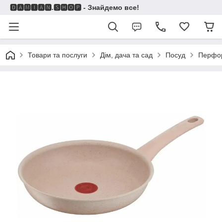
🅳🅰🅼🅸🅰🅽.🆂🅷🅾🅿 - Знайдемо все!
Товари та послуги
Дім, дача та сад
Посуд
Перфо