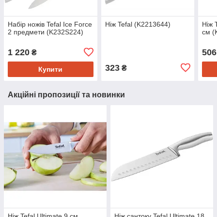
Набір ножів Tefal Ice Force
Ніж Tefal (K2213644)
Ніж 
2 предмети (K232S224)
см (
1 220
506
₴
323
₴
Купити
Акційні пропозиції та новинки
Ніж Tefal Ultimate 9 см
Ніж сантоку Tefal Ultimate 18