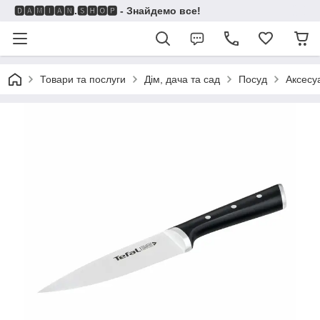
🅳🅰🅼🅸🅰🅽.🆂🅷🅾🅿 - Знайдемо все!
Товари та послуги
Дім, дача та сад
Посуд
Аксесу