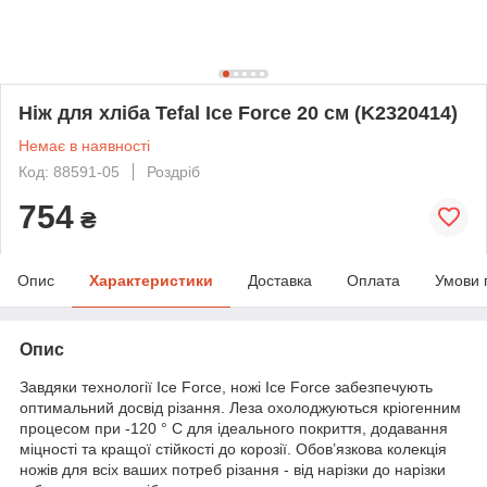
Ніж для хліба Tefal Ice Force 20 см (K2320414)
Немає в наявності
Код: 88591-05
Роздріб
754
₴
Опис
Характеристики
Доставка
Оплата
Умови 
Опис
Завдяки технології Ice Force, ножі Ice Force забезпечують
оптимальний досвід різання. Леза охолоджуються кріогенним
процесом при -120 ° C для ідеального покриття, додавання
міцності та кращої стійкості до корозії. Обов’язкова колекція
ножів для всіх ваших потреб різання - від нарізки до нарізки