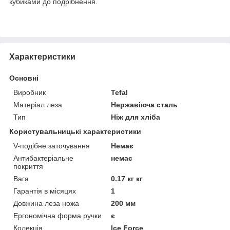
кубиками до подрібнення.
Характеристики
Основні
Виробник
Tefal
Матеріал леза
Нержавіюча сталь
Тип
Ніж для хліба
Користувальницькі характеристики
V-подібне заточування
Немає
Антибактеріальне
немає
покриття
Вага
0.17 кг кг
Гарантія в місяцях
1
Довжина леза ножа
200 мм
Ергономічна форма ручки
є
Колекція
Ice Force