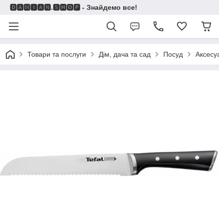
🅳🅰🅼🅸🅰🅽.🆂🅷🅾🅿 - Знайдемо все!
Товари та послуги
Дім, дача та сад
Посуд
Аксесу