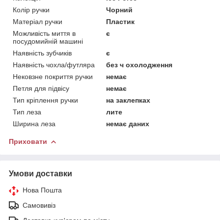
Колір ручки
Чорний
Матеріал ручки
Пластик
Можливість миття в
є
посудомийній машині
Наявність зубчиків
є
Наявність чохла/футляра
без ч охолодження
Нековзне покриття ручки
немає
Петля для підвісу
немає
Тип кріплення ручки
на заклепках
Тип леза
лите
Ширина леза
немає даних
Приховати
Умови доставки
Нова Пошта
Самовивіз