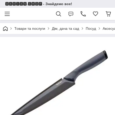
🅳🅰🅼🅸🅰🅽.🆂🅷🅾🅿 - Знайдемо все!
Товари та послуги
Дім, дача та сад
Посуд
Аксесу