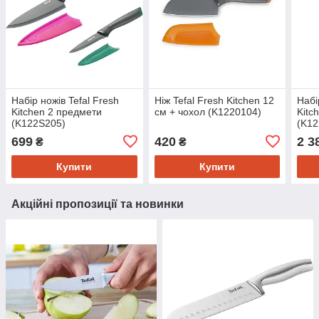
Набір ножів Tefal Fresh
Ніж Tefal Fresh Kitchen 12
Набі
Kitchen 2 предмети
см + чохол (K1220104)
Kitc
(K122S205)
(K12
699
420
2 3
₴
₴
Купити
Купити
Акційні пропозиції та новинки