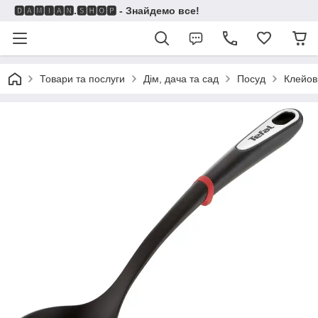
🅳🅰🅼🅸🅰🅽.🆂🅷🅾🅿 - Знайдемо все!
Товари та послуги
Дім, дача та сад
Посуд
Клейові