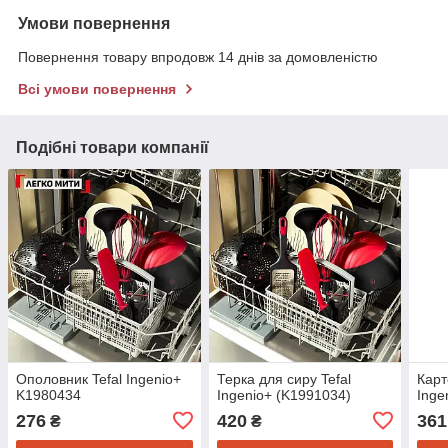
Умови повернення
Повернення товару впродовж 14 днів за домовленістю
Всі умови повернення
Подібні товари компанії
Ополовник Tefal Ingenio+
Терка для сиру Tefal
Карт
K1980434
Ingenio+ (K1991034)
Inge
276
420
361
₴
₴