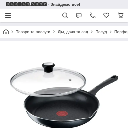
🅳🅰🅼🅸🅰🅽.🆂🅷🅾🅿 - Знайдемо все!
Товари та послуги
Дім, дача та сад
Посуд
Перфо