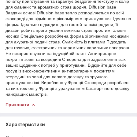
початку приготування та гарантує бездоганні текстуру й колір
для смачних та ароматних страв щодня. Diffusion base
Завдяки основі Diffusion base тепло розподіляється по всій
сковороді для відмінного рівномірного приготування. Ідеальна
форма Ідеально підходить для гостей та всієї родини, її
дизайн робить приготування великих страв простим. Зливні
носики Спеціально розроблена форма зі зливними носиками
для акуратної подачі страв. Сумісність із плитами Підходить
для газових, електричних та керамічних варильних поверхонь.
Не використовувати на індукційній плиті. Антипригарне
покриття зовні та всередині Створена для задоволення всіх
ваших щоденних потреб у приготуванні. Відкрийте для себе
посуд із високоефективним антипригарним покриттям
всередині та зовні для легкого догляду та зручного
приготування їжі. Вироблено у Франції Сковороди розроблені
та виготовлені у Франції з урахуванням багаторічного досвіду
найкращих майстрів.
Приховати
Характеристики