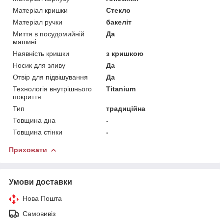
Матеріал кришки
Стекло
Матеріал ручки
бакеліт
Миття в посудомийній
Да
машині
Наявність кришки
з кришкою
Носик для зливу
Да
Отвір для підвішування
Да
Технологія внутрішнього
Titanium
покриття
Тип
традиційна
Товщина дна
-
Товщина стінки
-
Приховати
Умови доставки
Нова Пошта
Самовивіз