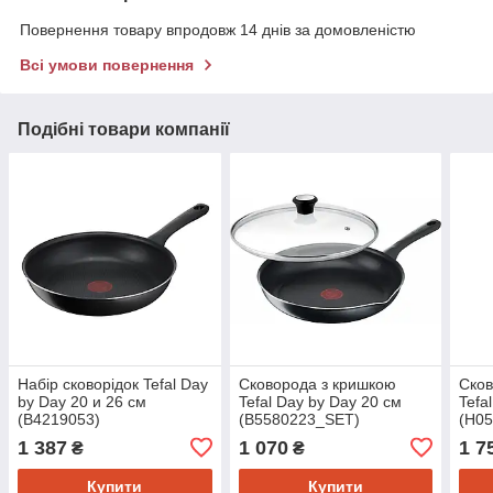
Повернення товару впродовж 14 днів за домовленістю
Всі умови повернення
Подібні товари компанії
Набір сковорідок Tefal Day
Сковорода з кришкою
Сков
by Day 20 и 26 см
Tefal Day by Day 20 см
Tefa
(B4219053)
(B5580223_SET)
(H0
1 387
1 070
1 7
₴
₴
Купити
Купити