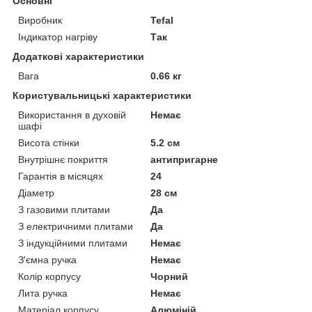
Основні
Виробник
Tefal
Індикатор нагріву
Так
Додаткові характеристики
Вага
0.66 кг
Користувальницькі характеристики
Використання в духовій
Немає
шафі
Висота стінки
5.2 см
Внутрішнє покриття
антипригарне
Гарантія в місяцях
24
Діаметр
28 см
З газовими плитами
Да
З електричними плитами
Да
З індукційними плитами
Немає
З'ємна ручка
Немає
Колір корпусу
Чорний
Лита ручка
Немає
Матеріал корпусу
Алюміній