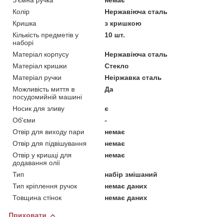
Колір
Нержавіюча сталь
Кришка
з кришкою
Кількість предметів у
10 шт.
наборі
Матеріал корпусу
Нержавіюча сталь
Матеріал кришки
Стекло
Матеріал ручки
Неіржавка сталь
Можливість миття в
Да
посудомийній машині
Носик для зливу
є
Об'єми
-
Отвір для виходу пари
немає
Отвір для підвішування
немає
Отвір у кришці для
немає
додавання олії
Тип
набір змішаний
Тип кріплення ручок
немає даних
Товщина стінок
немає даних
Приховати