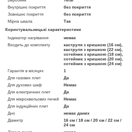
Внутрішнє покриття
без покриття
Зовнішнє покриття
без покриття
Мірна шкала
Так
Користувальницькі характеристики
Індикатор нагрівання
немає
Входить до комплекту
каструля з кришкою (16 см),
каструля з кришкою (22 см),
сотейник з кришкою (18 см),
сотейник з кришкою (20 см),
сотейник з кришкою (24 см)
Гарантія в місяцях
1
Для газових плит
Да
Для духових шаф
Немає
Для електричних плит
Да
Для мікрохвильових печей
Немає
Для індукційних плит
Да
Дно
немає даних
Діаметр
16 см / 18 см / 20 см / 22 см /
24 см
З'ємна ручка
немає