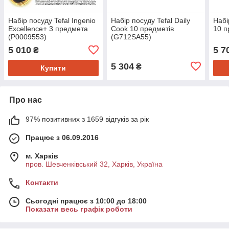
Набір посуду Tefal Ingenio
Набір посуду Tefal Daily
Набі
Exсellence+ 3 предмета
Cook 10 предметів
10 п
(P0009553)
(G712SA55)
5 010
5 7
₴
5 304
₴
Купити
Про нас
97% позитивних з 1659 відгуків за рік
Працює з 06.09.2016
м. Харків
пров. Шевченківський 32, Харків, Україна
Контакти
Сьогодні працює з 10:00 до 18:00
Показати весь графік роботи