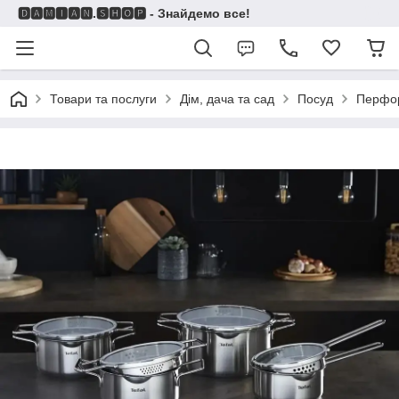
🅳🅰🅼🅸🅰🅽.🆂🅷🅾🅿 - Знайдемо все!
Товари та послуги
Дім, дача та сад
Посуд
Перфо