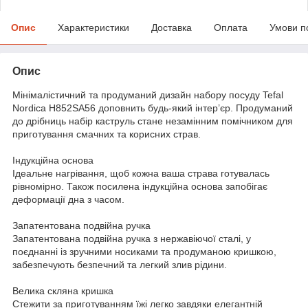
Опис
Характеристики
Доставка
Оплата
Умови п
Опис
Мінімалістичний та продуманий дизайн набору посуду Tefal
Nordica H852SA56 доповнить будь-який інтер’єр. Продуманий
до дрібниць набір каструль стане незамінним помічником для
приготування смачних та корисних страв.
Індукційна основа
Ідеальне нагрівання, щоб кожна ваша страва готувалась
рівномірно. Також посилена індукційна основа запобігає
деформації дна з часом.
Запатентована подвійна ручка
Запатентована подвійна ручка з нержавіючої сталі, у
поєднанні із зручними носиками та продуманою кришкою,
забезпечують безпечний та легкий злив рідини.
Велика скляна кришка
Стежити за приготуванням їжі легко завдяки елегантній