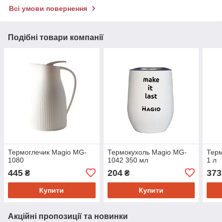
Всі умови повернення
Подібні товари компанії
Термоглечик Magio MG-
Термокухоль Magio MG-
Тер
1080
1042 350 мл
1 л
445
204
373
₴
₴
Купити
Купити
Акційні пропозиції та новинки