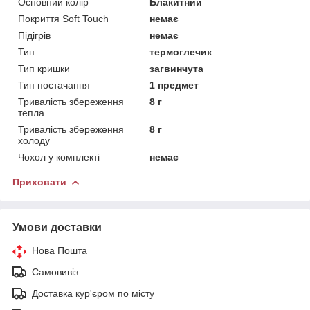
Основний колір
Блакитний
Покриття Soft Touch
немає
Підігрів
немає
Тип
термоглечик
Тип кришки
загвинчута
Тип постачання
1 предмет
Тривалість збереження
8 г
тепла
Тривалість збереження
8 г
холоду
Чохол у комплекті
немає
Приховати
Умови доставки
Нова Пошта
Самовивіз
Доставка кур'єром по місту