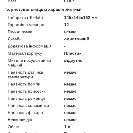
Вага
618 г
Користувальницькі характеристики
Габарити (ШхВхГ)
145х145х162 мм
Гарантія в місяцях
12
Гнучка ручка
немає
Дизайн
однотонний
Додаткова інформація
-
Матеріал корпусу
Пластик
Миття в посудомийній
відсутнє
машині
Наявність датчика
немає
температури
Наявність помпи
немає
Наявність присоски
немає
Наявність ременця
немає
Наявність соломинки
немає
Наявність фільтра
немає
Нековзке дно
немає
Обсяг
1 л