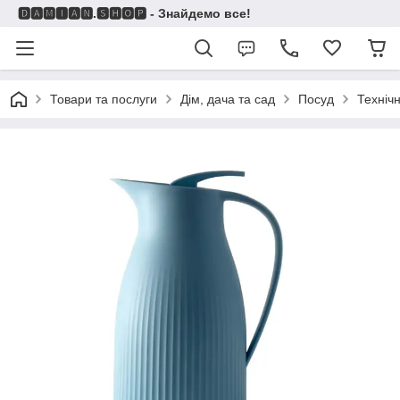
🅳🅰🅼🅸🅰🅽.🆂🅷🅾🅿 - Знайдемо все!
Товари та послуги
Дім, дача та сад
Посуд
Техніч