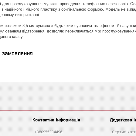
 для прослуховування музики і проведення телефонних переговорів. Осо
 з надійного і міцного пластику з оригінальною формою. Модель не випа
денному використанні.
им роз’ємом 3,5 мм сумісна з будь-яким сучасним телефоном. У навушни
гулюванням відтворення, дозволяє переключаться між прослуховуванням 
даного класу.
я замовлення
Контактна інформація
Додаткова 
+380955334496
Сертифікати