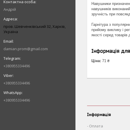
Навушники призначені
Андрій
навушників виконаний
зручність при повсяк
Гарнітура з популярн
пров. Шевченківський 32, Харків,
прийому виклику і ре
Україна
якості серед товарів 
damian.prom@gmail.com
Інформація дл
Ціна:
71 ₴
+380955334496
+380955334496
+380955334496
Інформація
Оплата