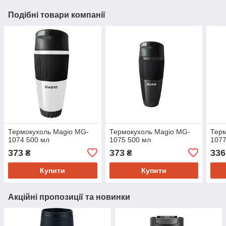
Подібні товари компанії
Термокухоль Magio MG-
Термокухоль Magio MG-
Терм
1074 500 мл
1075 500 мл
1077
373
373
336
₴
₴
Купити
Купити
Акційні пропозиції та новинки