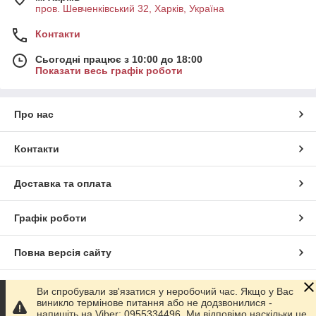
пров. Шевченківський 32, Харків, Україна
Контакти
Сьогодні працює з 10:00 до 18:00
Показати весь графік роботи
Про нас
Контакти
Доставка та оплата
Графік роботи
Повна версія сайту
Сайт створено на маркетплейсі
Prom.ua
Ви спробували зв'язатися у неробочий час. Якщо у Вас
виникло термінове питання або не додзвонилися -
напишіть на Viber: 0955334496. Ми відповімо наскільки це