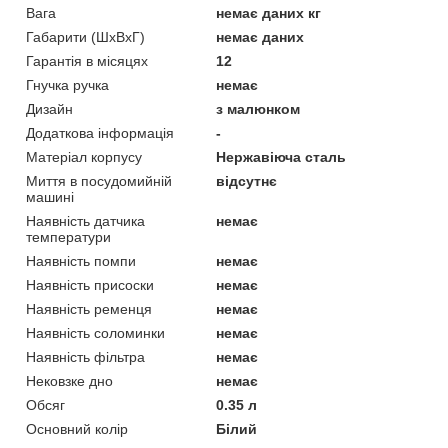
Вага
немає даних кг
Габарити (ШхВхГ)
немає даних
Гарантія в місяцях
12
Гнучка ручка
немає
Дизайн
з малюнком
Додаткова інформація
-
Матеріал корпусу
Нержавіюча сталь
Миття в посудомийній
відсутнє
машині
Наявність датчика
немає
температури
Наявність помпи
немає
Наявність присоски
немає
Наявність ременця
немає
Наявність соломинки
немає
Наявність фільтра
немає
Нековзке дно
немає
Обсяг
0.35 л
Основний колір
Білий