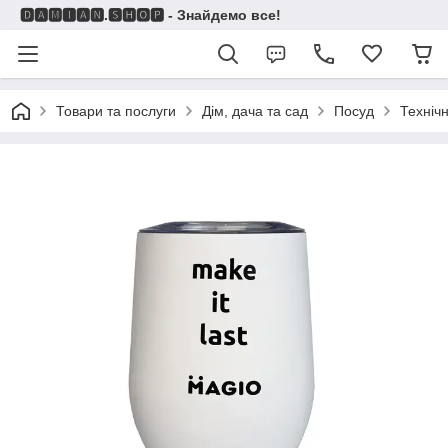
🅳🅰🅼🅸🅰🅽.🆂🅷🅾🅿 - Знайдемо все!
Товари та послуги
Дім, дача та сад
Посуд
Техніч