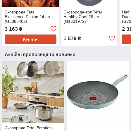
Сковорода Tefal
Сковорода-вок Tefal
Набі
Excellence Fusion 24 см
Healthy Chef 28 см
Duet
(G3388402)
(G1501972)
(G7
3 163
2 3
₴
1 579
₴
Купити
Акційні пропозиції та новинки
Сковорода Tefal Emotion+