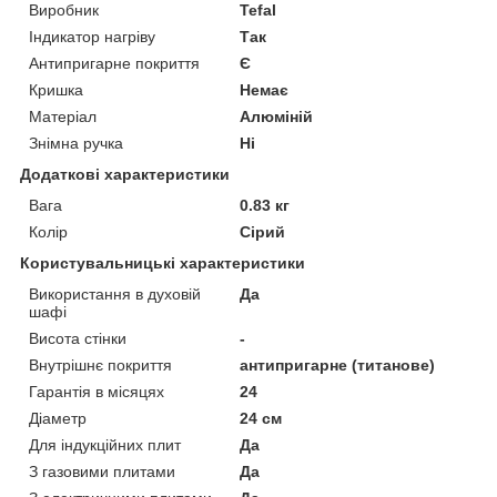
Виробник
Tefal
Індикатор нагріву
Так
Антипригарне покриття
Є
Кришка
Немає
Матеріал
Алюміній
Знімна ручка
Ні
Додаткові характеристики
Вага
0.83 кг
Колір
Сірий
Користувальницькі характеристики
Використання в духовій
Да
шафі
Висота стінки
-
Внутрішнє покриття
антипригарне (титанове)
Гарантія в місяцях
24
Діаметр
24 см
Для індукційних плит
Да
З газовими плитами
Да