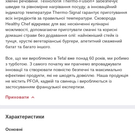
хімічні речовини. Технологія Thermo-Fusion+ забезпечує
швидке та рівномірне нагрівання посуду, а інноваційний
індикатор температури Thermo-Signal гарантує приготування
всіх інгредієнтів за правильної температури. Сковорода
Healthy Chef відкриває для вас нескінченні кулінарні
можливості, допомагаючи приготувати смачні та корисні
домашні страви без додавання олії: найніжніший стейк із
тунця, хрусткі вегетаріанські бургери, апетитний смажений
батат та багато іншого.
Все, що ми виробляємо в Tefal вже понад 60 років, ми робимо
з турботою. З самого початку ми прагнемо впроваджувати
інновації та створювати повністю безпечні та максимально
ефективні продукти, які не шкодять довкіллю. Наша продукція
не містить PFOA, кадмій та свинець і виробляються із
застосуванням французької експертизи.
Приховати
Характеристики
Основні