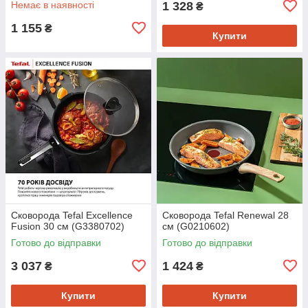
Немає в наявності
1 328
₴
1 155
₴
Купити
Сковорода Tefal Excellence
Сковорода Tefal Renewal 28
Fusion 30 см (G3380702)
см (G0210602)
Готово до відправки
Готово до відправки
3 037
1 424
₴
₴
Купити
Купити