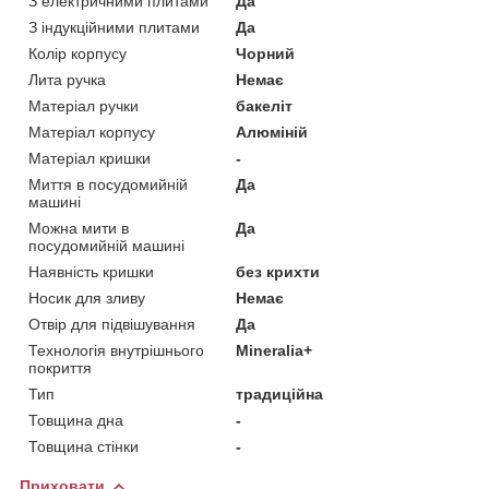
З електричними плитами
Да
З індукційними плитами
Да
Колір корпусу
Чорний
Лита ручка
Немає
Матеріал ручки
бакеліт
Матеріал корпусу
Алюміній
Матеріал кришки
-
Миття в посудомийній
Да
машині
Можна мити в
Да
посудомийній машині
Наявність кришки
без крихти
Носик для зливу
Немає
Отвір для підвішування
Да
Технологія внутрішнього
Mineralia+
покриття
Тип
традиційна
Товщина дна
-
Товщина стінки
-
Приховати