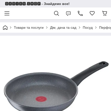
🅳🅰🅼🅸🅰🅽.🆂🅷🅾🅿 - Знайдемо все!
Товари та послуги
Дім, дача та сад
Посуд
Перфо