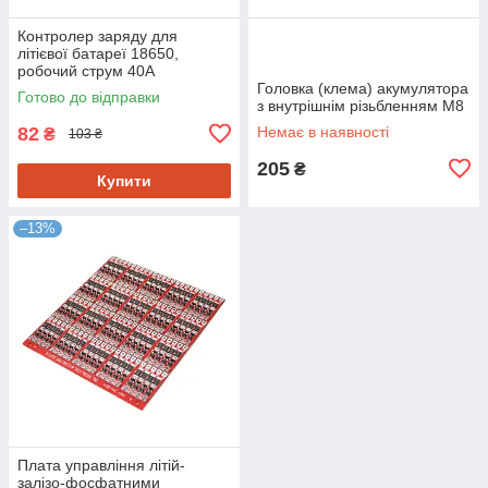
Контролер заряду для
літієвої батареї 18650,
робочий струм 40A
Головка (клема) акумулятора
Готово до відправки
з внутрішнім різьбленням М8
82
Немає в наявності
₴
103 ₴
205
₴
Купити
–13%
Плата управління літій-
залізо-фосфатними