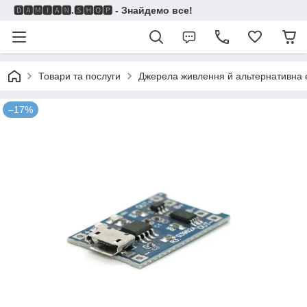
🅳🅰🅼🅸🅰🅽.🆂🅷🅾🅿 - Знайдемо все!
Товари та послуги
Джерела живлення й альтернативна 
–17%