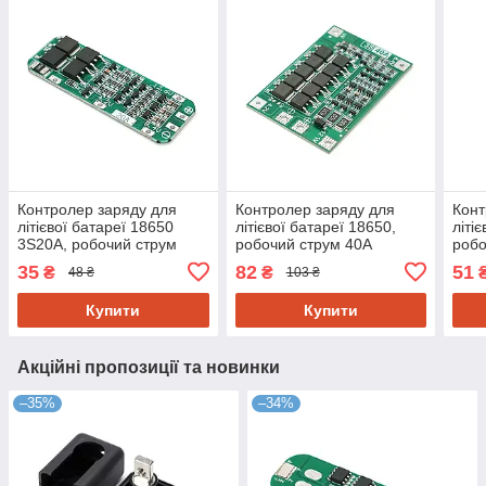
Контролер заряду для
Контролер заряду для
Конт
літієвої батареї 18650
літієвої батареї 18650,
літі
3S20A, робочий струм
робочий струм 40A
робо
20A(REV2.0)
35
82
51
₴
₴
48 ₴
103 ₴
Купити
Купити
Акційні пропозиції та новинки
–35%
–34%