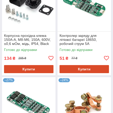
Корпусна прохідна клема
Контролер заряду для
150A-A, М8-M6, 150A, 600V,
літієвої батареї 18650,
≤0,6 мОм, мідь, IP54, Black
робочий струм 5A
Готово до відправки
Готово до відправки
134
51
₴
₴
205 ₴
77 ₴
Купити
Купити
–27%
–24%