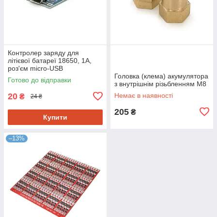
Контролер заряду для
літієвої батареї 18650, 1А,
роз'єм micro-USB
Головка (клема) акумулятора
Готово до відправки
з внутрішнім різьбленням М8
20
Немає в наявності
₴
24 ₴
205
₴
Купити
–13%