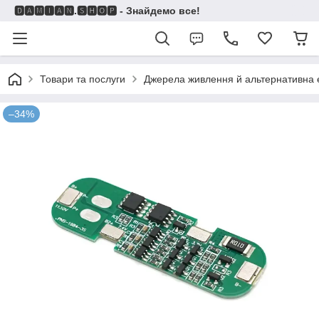
🅳🅰🅼🅸🅰🅽.🆂🅷🅾🅿 - Знайдемо все!
Товари та послуги
Джерела живлення й альтернативна 
–34%