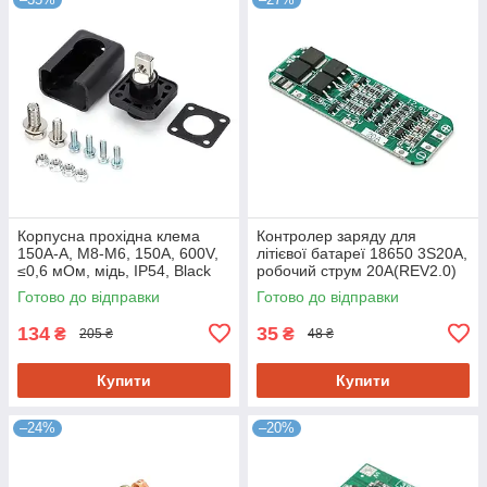
Корпусна прохідна клема
Контролер заряду для
150A-A, М8-M6, 150A, 600V,
літієвої батареї 18650 3S20A,
≤0,6 мОм, мідь, IP54, Black
робочий струм 20A(REV2.0)
Готово до відправки
Готово до відправки
134
35
₴
₴
205 ₴
48 ₴
Купити
Купити
–24%
–20%