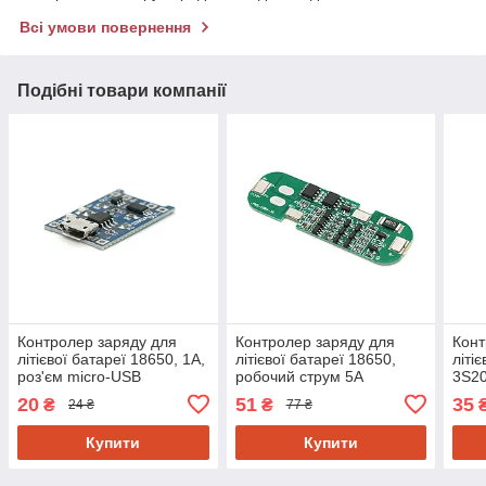
Всі умови повернення
Подібні товари компанії
Контролер заряду для
Контролер заряду для
Конт
літієвої батареї 18650, 1А,
літієвої батареї 18650,
літі
роз'єм micro-USB
робочий струм 5A
3S20
20A(
20
51
35
₴
₴
24 ₴
77 ₴
Купити
Купити