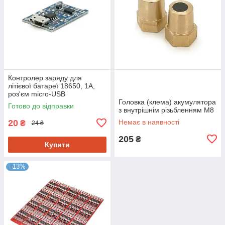
Контролер заряду для
літієвої батареї 18650, 1А,
роз'єм micro-USB
Головка (клема) акумулятора
Готово до відправки
з внутрішнім різьбленням М8
20
Немає в наявності
₴
24 ₴
205
₴
Купити
–13%