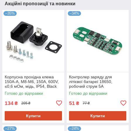
Акційні пропозиції та новинки
–35%
–34%
Корпусна прохідна клема
Контролер заряду для
150A-A, М8-M6, 150A, 600V,
літієвої батареї 18650,
≤0,6 мОм, мідь, IP54, Black
робочий струм 5A
Готово до відправки
Готово до відправки
134
51
₴
₴
205 ₴
77 ₴
Купити
Купити
–27%
–24%