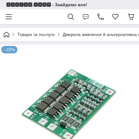
🅳🅰🅼🅸🅰🅽.🆂🅷🅾🅿 - Знайдемо все!
Товари та послуги
Джерела живлення й альтернативна 
–20%