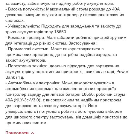
та захисту, забезпечуючи надійну роботу акумуляторів.
- Висока потужність: Максимальний струм розряду до 40A
дозволяє використовувати контролер у високонавантажених
системах.
- Універсальність: Підходить для заряджання та захисту до
трьох акумуляторів типу 18650.
- Компактні розміри: Малі габарити роблять пристрій зручним
для інтеграції до різних систем. Застосування:
- Промислові системи: Може використовуватися в
промислових пристроях, де потрібна надійна зарядка та
захист акумуляторів.
- Портативна техніка: Ідеально підходить для заряджання
акумуляторів у портативних пристроях, таких як ліхтарі, Power
Bank і т.д.
- Автомобільна електроніка: Може використовуватись в
автомобільних системах для живлення різних пристроїв.
Контролер заряду для літієвої батареї 18650, робочий струм
40A (NLY-3c-V3.0), є високоякісним та надійним пристроєм
для заряджання та захисту акумуляторів. Його
універсальність і потужність роблять його чудовим вибором
для широкого спектру застосувань, від домашніх пристроїв до
промислових систем.
Приховати