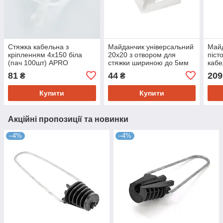
Стяжка кабельна з
Майданчик універсальний
Майд
кріпленням 4х150 біла
20х20 з отвором для
піст
(пач 100шт) APRO
стяжки шириною до 5мм
кабе
біла (пач 50шт) APRO
з от
81
44
209
₴
₴
100ш
Купити
Купити
Акційні пропозиції та новинки
–4%
–4%