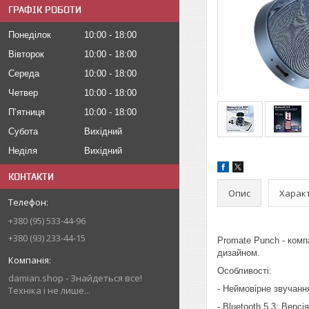
ГРАФІК РОБОТИ
Понеділок
10:00
18:00
Вівторок
10:00
18:00
Середа
10:00
18:00
Четвер
10:00
18:00
Пʼятниця
10:00
18:00
Субота
Вихідний
Неділя
Вихідний
КОНТАКТИ
Опис
Харак
+380 (95) 533-44-96
+380 (93) 233-44-15
Promate Punch - комп
дизайном.
Особливості:
damian.shop - Знайдеться все!
- Неймовірне звучанн
Техніка і не лише...
- Bluetooth 5.3: Вер