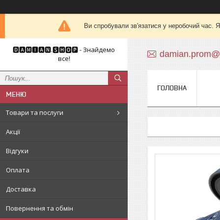
Ви спробували зв'язатися у неробочий час. Я
🅳🅰🅼🅸🅰🅽.🆂🅷🅾🅿 - Знайдемо
damian.prom@
все!
ГОЛОВНА
Товари та послуги
Акції
Відгуки
Оплата
Доставка
Повернення та обмін