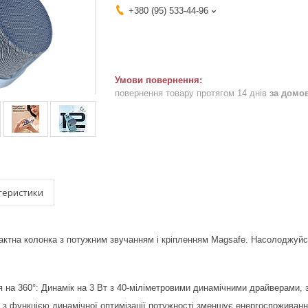
+380 (95) 533-44-96
повернення товару протягом 14 днів
за домо
теристики
актна колонка з потужним звучанням і кріпленням Magsafe. Насолоджуйс
я на 360°: Динамік на 3 Вт з 40-міліметровими динамічними драйверами, 
сія з функцією динамічної оптимізації потужності зменшує енергоспоживан