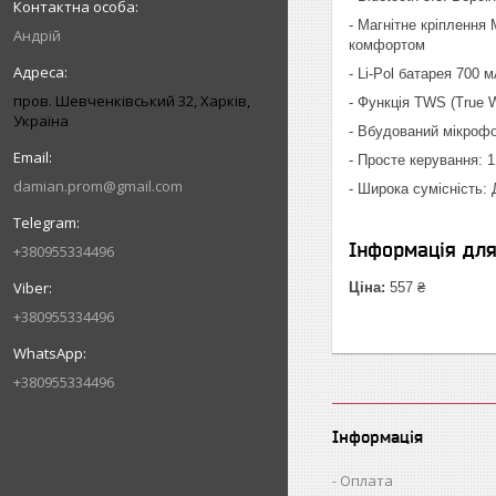
- Магнітне кріплення
Андрій
комфортом
- Li-Pol батарея 700
пров. Шевченківський 32, Харків,
- Функція TWS (True 
Україна
- Вбудований мікрофо
- Просте керування: 1
damian.prom@gmail.com
- Широка сумісність:
Інформація дл
+380955334496
Ціна:
557 ₴
+380955334496
+380955334496
Інформація
Оплата