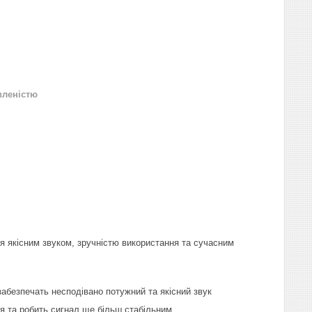
вленістю
я якісним звуком, зручністю використання та сучасним
забезпечать несподівано потужний та якісний звук
ня та робить сигнал ще більш стабільним