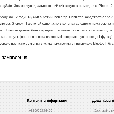
 MagSafe: Забезпечує ідеально точний збіг котушок на моделях iPhone 1
 мАгод: До 12 годин музики в режимі non-stop. Повністю заряджається за
Wireless Stereo): Підключай одночасно 2 колонки до одного пристрою та
н: Приймай дзвінки безпосередньо з колонки та спілкуйся по гучному зв’
 багатофункціональна кнопка на корпусі контролює усі необхідні функції
 Девайс повністю сумісний з усіма пристроями з підтримкою Bluetooth буд
я замовлення
Контактна інформація
Додаткова 
+380955334496
Сертифікати