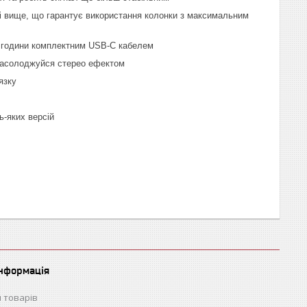
2 і вище, що гарантує використання колонки з максимальним
 3 години комплектним USB-C кабелем
 насолоджуйся стерео ефектом
язку
ь-яких версій
інформація
 товарів