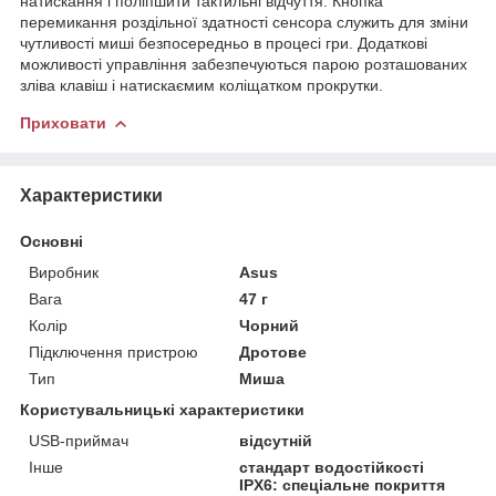
натискання і поліпшити тактильні відчуття. Кнопка
перемикання роздільної здатності сенсора служить для зміни
чутливості миші безпосередньо в процесі гри. Додаткові
можливості управління забезпечуються парою розташованих
зліва клавіш і натискаємим коліщатком прокрутки.
Приховати
Характеристики
Основні
Виробник
Asus
Вага
47 г
Колір
Чорний
Підключення пристрою
Дротове
Тип
Миша
Користувальницькі характеристики
USB-приймач
відсутній
Інше
cтандарт водостійкості
IPX6: спеціальне покриття