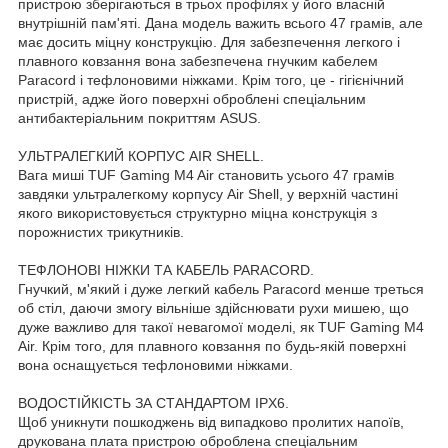
пристрою зберігаються в трьох профілях у його власній
внутрішній пам'яті. Дана модель важить всього 47 грамів, але
має досить міцну конструкцію. Для забезпечення легкого і
плавного ковзання вона забезпечена гнучким кабелем
Paracord і тефлоновими ніжками. Крім того, це - гігієнічний
пристрій, адже його поверхні оброблені спеціальним
антибактеріальним покриттям ASUS.
УЛЬТРАЛЕГКИЙ КОРПУС AIR SHELL.
Вага миші TUF Gaming M4 Air становить усього 47 грамів
завдяки ультралегкому корпусу Air Shell, у верхній частині
якого використовується структурно міцна конструкція з
порожнистих трикутників.
ТЕФЛОНОВІ НІЖКИ ТА КАБЕЛЬ PARACORD.
Гнучкий, м'який і дуже легкий кабель Paracord менше треться
об стіл, даючи змогу вільніше здійснювати рухи мишею, що
дуже важливо для такої невагомої моделі, як TUF Gaming M4
Air. Крім того, для плавного ковзання по будь-якій поверхні
вона оснащується тефлоновими ніжками.
ВОДОСТІЙКІСТЬ ЗА СТАНДАРТОМ IPX6.
Щоб уникнути пошкоджень від випадково пролитих напоїв,
друкована плата пристрою оброблена спеціальним