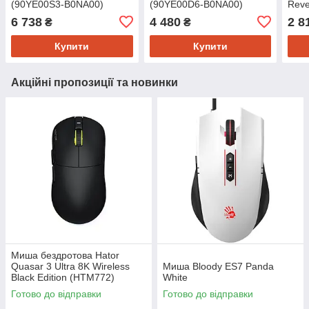
(90YE00S3-B0NA00)
(90YE00D6-B0NA00)
Reve
(90
6 738
4 480
2 8
₴
₴
Купити
Купити
Акційні пропозиції та новинки
Миша бездротова Hator
Quasar 3 Ultra 8K Wireless
Миша Bloody ES7 Panda
Black Edition (HTM772)
White
Готово до відправки
Готово до відправки