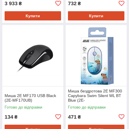
3 933
732
₴
₴
Купити
Купити
Миша бездротова 2E MF300
Миша 2E MF170 USB Black
Capybara Swim Silent WL BT
(2E-MF170UB)
Blue (2E-
MF300WCAPIBARABL)
Готово до відправки
Готово до відправки
134
471
₴
₴