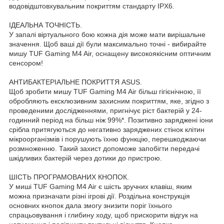
водовідштовхувальним покриттям стандарту IPX6.
ІДЕАЛЬНА ТОЧНІСТЬ.
У запалі віртуального бою кожна дія може мати вирішальне
значення. Щоб ваші дії були максимально точні - вибирайте
мишу TUF Gaming M4 Air, оснащену високоякісним оптичним
сенсором!
АНТИБАКТЕРІАЛЬНЕ ПОКРИТТЯ ASUS.
Щоб зробити мишу TUF Gaming M4 Air більш гігієнічною, її
обробляють ексклюзивним захисним покриттям, яке, згідно з
проведеними дослідженнями, пригнічує ріст бактерій у 24-
годинний період на більш ніж 99%*. Позитивно заряджені іони
срібла притягуються до негативно заряджених стінок клітин
мікроорганізмів і порушують їхню функцію, перешкоджаючи
розмноженню. Такий захист допоможе запобігти передачі
шкідливих бактерій через дотики до пристрою.
ШІСТЬ ПРОГРАМОВАНИХ КНОПОК.
У миші TUF Gaming M4 Air є шість зручних клавіш, яким
можна призначати різні ігрові дії. Роздільна конструкція
основних кнопок дала змогу знизити поріг їхнього
спрацьовування і глибину ходу, щоб прискорити відгук на