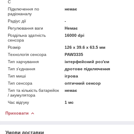
C
Підключення по
немає
радіоканалу
Радіус дії
-
Регулювання ваги
Немає
Роздільна здатність
16000 dpi
сенсора
Розмір
126 х 39.6 х 63.5 мм
Технологія сенсора
PAW3335
Тип харчування
інтерфейсний роз'єм
Тип з'єднання
дротове підключення
Тип миші
ігрова
Тип сенсора
оптичний сенсор
Тип та кількість батарейок
немає
/ акумулятора
Час відгуку
1 мс
Приховати
Умови доставки