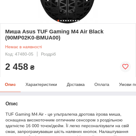
Миша Asus TUF Gaming M4 Air Black
(90MP02K0-BMUA00)
Немає в наявності
Код: 47480-05
Роздріб
2 458
₴
Опис
Характеристики
Доставка
Оплата
Умови п
Опис
TUF Gaming M4 Air - це ультралегка дротова ігрова миша,
оснащена високоточним оптичним сенсором з роздільною
здатністю 16 000 точок/дюйм. Її легко персоналізувати на свій
смак, запрограмувавши шість наявних кнопок. Налаштування