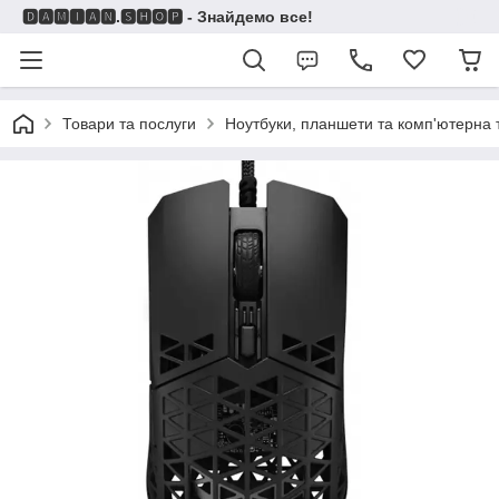
🅳🅰🅼🅸🅰🅽.🆂🅷🅾🅿 - Знайдемо все!
Товари та послуги
Ноутбуки, планшети та комп'ютерна 