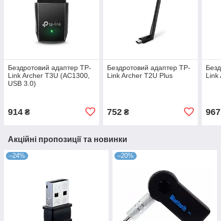
Бездротовий адаптер TP-
Бездротовий адаптер TP-
Безд
Link Archer T3U (AC1300,
Link Archer T2U Plus
Link
USB 3.0)
914
752
967
₴
₴
Акційні пропозиції та новинки
–24%
–20%