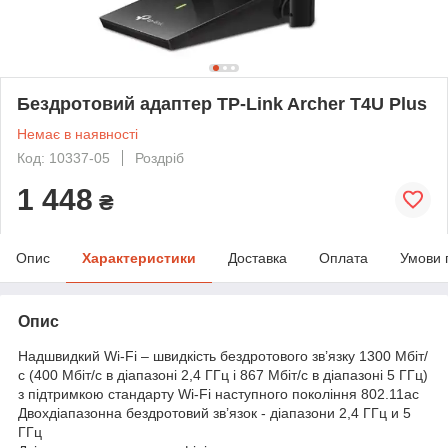
Бездротовий адаптер TP-Link Archer T4U Plus
Немає в наявності
Код: 10337-05
Роздріб
1 448
₴
Опис
Характеристики
Доставка
Оплата
Умови 
Опис
Надшвидкий Wi-Fi – швидкість бездротового зв’язку 1300 Мбіт/
с (400 Мбіт/с в діапазоні 2,4 ГГц і 867 Мбіт/с в діапазоні 5 ГГц)
з підтримкою стандарту Wi-Fi наступного покоління 802.11ac
Двохдіапазонна бездротовий зв’язок - діапазони 2,4 ГГц и 5
ГГц