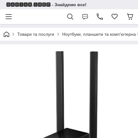
🅳🅰🅼🅸🅰🅽.🆂🅷🅾🅿 - Знайдемо все!
Товари та послуги
Ноутбуки, планшети та комп'ютерна 