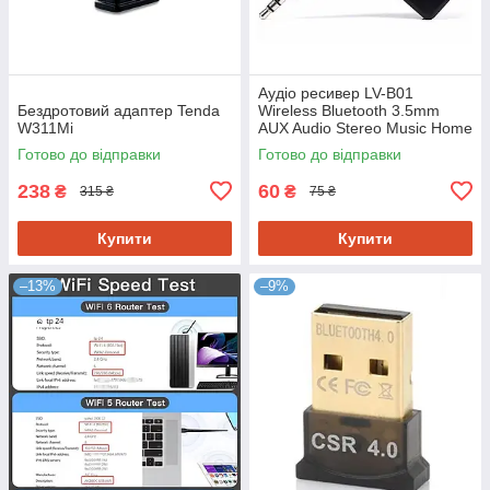
Аудіо ресивер LV-B01
Бездротовий адаптер Tenda
Wireless Bluetooth 3.5mm
W311Mi
AUX Audio Stereo Music Home
Готово до відправки
Готово до відправки
238
60
₴
₴
315 ₴
75 ₴
Купити
Купити
–13%
–9%