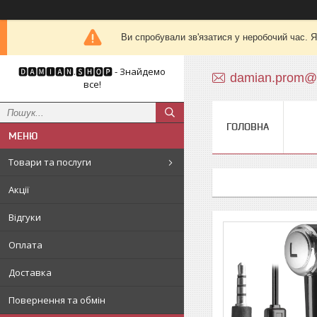
Ви спробували зв'язатися у неробочий час. Я
🅳🅰🅼🅸🅰🅽.🆂🅷🅾🅿 - Знайдемо
damian.prom@
все!
ГОЛОВНА
Товари та послуги
Акції
Відгуки
Оплата
Доставка
Повернення та обмін