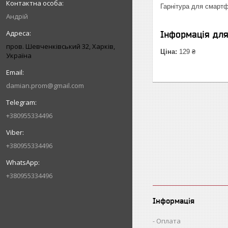
Гарнітура для смартф
Андрій
Інформація дл
пров. Шевченківський 32, Харків,
Ціна:
129 ₴
Україна
damian.prom@gmail.com
+380955334496
+380955334496
+380955334496
Інформація
Оплата