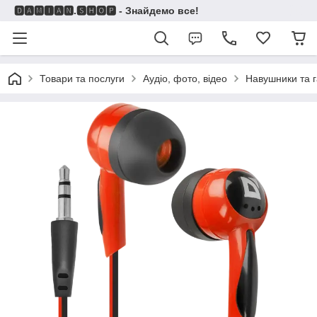
🅳🅰🅼🅸🅰🅽.🆂🅷🅾🅿 - Знайдемо все!
Товари та послуги
Аудіо, фото, відео
Навушники та г