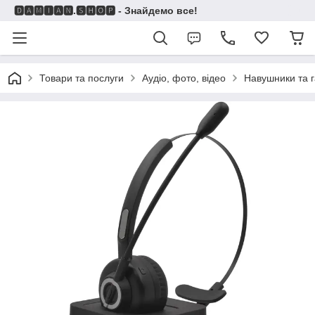
🅳🅰🅼🅸🅰🅽.🆂🅷🅾🅿 - Знайдемо все!
Товари та послуги
Аудіо, фото, відео
Навушники та г