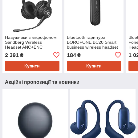
Навушники з мікрофоном
Bluetooth гарнітура
Blue
Sandberg Wireless
BOROFONE BC20 Smart
Fone
Headset ANC+ENC
business wireless headset
Head
Black
2 391
184
1 0
₴
₴
Купити
Купити
Акційні пропозиції та новинки