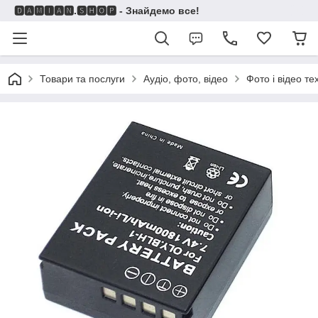
🅳🅰🅼🅸🅰🅽.🆂🅷🅾🅿 - Знайдемо все!
Товари та послуги
Аудіо, фото, відео
Фото і відео те