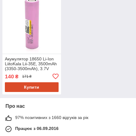
Акумулятор 18650 Li-Ion
LiitoKala Lii-35E, 3500mAh
(3350-3500mAh), 3.7V
(2.5-4.2V), Pink, PVC BOX
140
₴
171 ₴
Q2, ціна за 1 шт
Купити
Про нас
97% позитивних з 1660 відгуків за рік
Працює з 06.09.2016