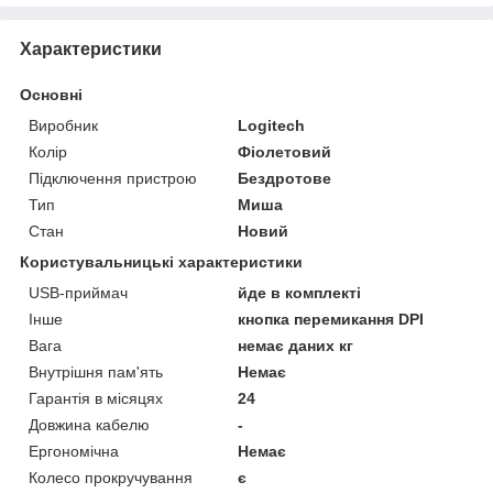
Характеристики
Основні
Виробник
Logitech
Колір
Фіолетовий
Підключення пристрою
Бездротове
Тип
Миша
Стан
Новий
Користувальницькі характеристики
USB-приймач
йде в комплекті
Інше
кнопка перемикання DPI
Вага
немає даних кг
Внутрішня пам'ять
Немає
Гарантія в місяцях
24
Довжина кабелю
-
Ергономічна
Немає
Колесо прокручування
є