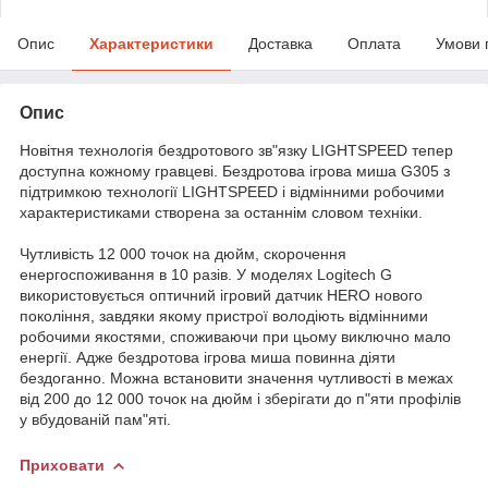
Опис
Характеристики
Доставка
Оплата
Умови 
Опис
Новітня технологія бездротового зв"язку LIGHTSPEED тепер
доступна кожному гравцеві. Бездротова ігрова миша G305 з
підтримкою технології LIGHTSPEED і відмінними робочими
характеристиками створена за останнім словом техніки.
Чутливість 12 000 точок на дюйм, скорочення
енергоспоживання в 10 разів. У моделях Logitech G
використовується оптичний ігровий датчик HERO нового
покоління, завдяки якому пристрої володіють відмінними
робочими якостями, споживаючи при цьому виключно мало
енергії. Адже бездротова ігрова миша повинна діяти
бездоганно. Можна встановити значення чутливості в межах
від 200 до 12 000 точок на дюйм і зберігати до п"яти профілів
у вбудованій пам"яті.
Приховати