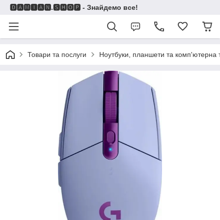
🅳🅰🅼🅸🅰🅽.🆂🅷🅾🅿 - Знайдемо все!
Товари та послуги
Ноутбуки, планшети та комп'ютерна 