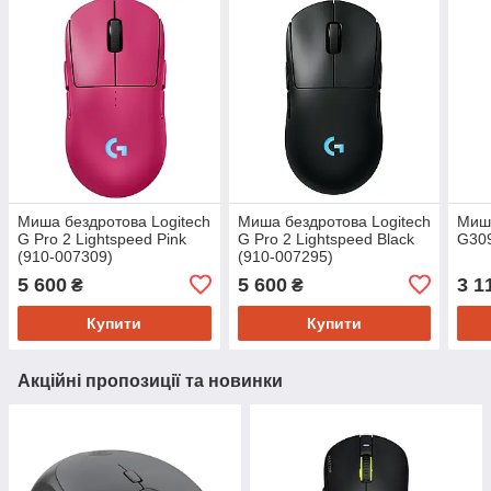
Миша бездротова Logitech
Миша бездротова Logitech
Миша
G Pro 2 Lightspeed Pink
G Pro 2 Lightspeed Black
G309
(910-007309)
(910-007295)
5 600
5 600
3 1
₴
₴
Купити
Купити
Акційні пропозиції та новинки