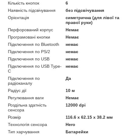
Кількість кнопок
6
Наявність підсвічування
без підсвічування
Орієнтація
симетрична (для лівої та
правої руки)
Перфорований корпус
Немає
Програмовані кнопки
Немає
Підключення по Bluetooth
немає
Підключення по PS/2
немає
Підключення по USB
немає
Підключення по USB Type-
немає
C
Підключення по
Да
радіоканалу
Радіус дії
10 м
Регулювання ваги
Немає
Роздільна здатність
12000 dpi
сенсора
Розмір
116.6 х 62.15 х 38.2 мм
Технологія сенсора
Hero
Тип харчування
Батарейки