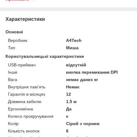
Характеристики
Основні
Виробник
A4Tech
Тип
Миша
Користувальницькі характеристики
USB-приймач
відсутній
Інше
кнопка перемикання DPI
Вага
немає даних кг
Внутрішня пам'ять
Немає
Гарантія в місяцях
12
Довжина кабелю
1.5 м
Ергономічна
Да
Колесо прокручування
є
Колір
Сірий з чорним
Кількість кнопок
6