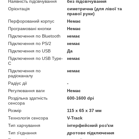
Наявність підсвічування
без підсвічування
Орієнтація
симетрична (для лівої та
правої руки)
Перфорований корпус
Немає
Програмовані кнопки
Немає
Підключення по Bluetooth
немає
Підключення по PS/2
немає
Підключення по USB
Да
Підключення по USB Type-
немає
C
Підключення по
немає
радіоканалу
Радіус дії
-
Регулювання ваги
Немає
Роздільна здатність
600-1600 dpi
сенсора
Розмір
115 x 65 x 37 мм
Технологія сенсора
V-Track
Тип харчування
інтерфейсний роз'єм
Тип з'єднання
дротове підключення