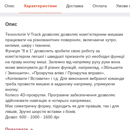
Опис
Характеристики
Доставка
Оплата
Умови 
Опис
Технологія V-Track дозволяє дозволяє комп'ютерним мишкам
працювати на різноманітних поверхнях, включаючи хутро,
килими, шкіру і тканини;
Функція "8 в 1" дозволить зробити свою роботу за
комп'ютером легшої і швидшої призначте усі необхідні функції
на праву кнопку миші. Залежно від напрямку руху руки вона
може виконувати до 8 різних функцій, наприклад, «Збільшити
/ Зменшити», «Прокрутка вліво / Прокрутка вправо»,
«Копіювати / Вставити» і т.д. Для виконання вибраної команди
треба провести мишею в заданому напрямку, утримуючи
кнопку;
Колесо 4D-прокрутки. Програмне забезпечення дозволяє
здійснювати навігацію в чотирьох напрямках;
Має симетричну форму, підходить як для правшів, так і для
лівшів; Зручні шорсткі вставки з боків;
Дозвіл: 600 - 1000 - 1600 dpi
Приховати