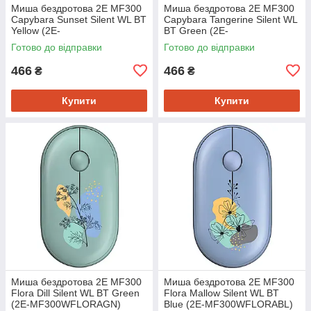
Миша бездротова 2E MF300
Миша бездротова 2E MF300
Capybara Sunset Silent WL BT
Capybara Tangerine Silent WL
Yellow (2E-
BT Green (2E-
MF300WCAPIBARAYW)
MF300WCAPIBARAGN)
Готово до відправки
Готово до відправки
466
466
₴
₴
Купити
Купити
Миша бездротова 2E MF300
Миша бездротова 2E MF300
Flora Dill Silent WL BT Green
Flora Mallow Silent WL BT
(2E-MF300WFLORAGN)
Blue (2E-MF300WFLORABL)