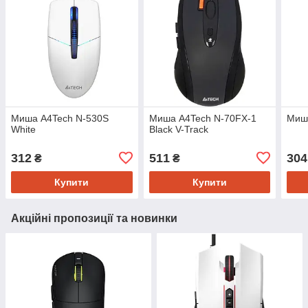
Миша A4Tech N-530S
Миша A4Tech N-70FX-1
Миша
White
Black V-Track
312
511
304
₴
₴
Купити
Купити
Акційні пропозиції та новинки