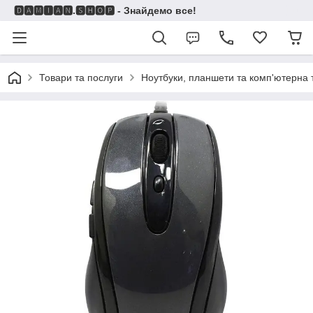
🅳🅰🅼🅸🅰🅽.🆂🅷🅾🅿 - Знайдемо все!
Товари та послуги
Ноутбуки, планшети та комп'ютерна 