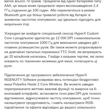
вагою всього 70 грамів. Працюючи від однієї батарейки типу
AAA, ця миша може працювати через високошвидкісне 2,4
ГГц з’єднання до 100 годин. Або переключіться в режим
Bluetooth для ще більш тривалої роботи від батареї зі
зниженою частотою опитування, що ідеально підходить для
казуальних ігор.
Усередині ви знайдете спеціальний сенсор HyperX Custom
Core з роздільною здатністю до 12 000 DPI з максимальною
частотою опитування 1000 Гц для виконання швидких дій і
плавних розмашистих рухів. Ви також можете розраховувати
на довговічні тактильні перемикачі TTC Gold, які витримують
до 20 мільйонів натискань. Глайди з низьким тертям, які легко
ковзають по тканинних килимках для миші, полегшують ці
рухи.
Підключення до програмного забезпечення HyperX
NGENUITY Software розкриває весь потенціал бездротової
миші Pulsefire Haste 2 Core Wireless. Ви можете швидко
перепризначити життєво важливі функції та макроси на 6-
кнопковий інтерфейс, встановити точні рівні DPI для точного
відстеження, відрегулювати частоту опитування, щоб точно
налаштувати продуктивність, і навіть налаштувати RGB-
підсвітлення та ефекти відповідно до вашого унікального