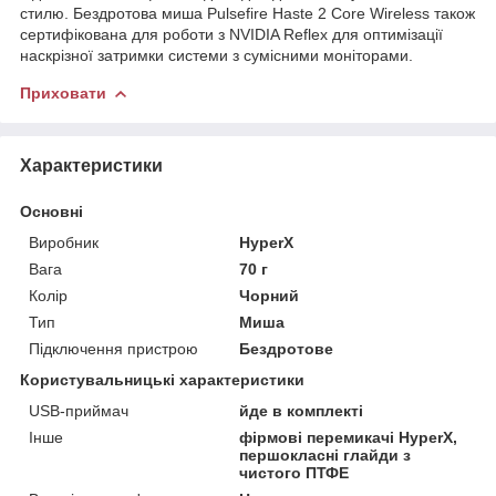
стилю. Бездротова миша Pulsefire Haste 2 Core Wireless також
сертифікована для роботи з NVIDIA Reflex для оптимізації
наскрізної затримки системи з сумісними моніторами.
Приховати
Характеристики
Основні
Виробник
HyperX
Вага
70 г
Колір
Чорний
Тип
Миша
Підключення пристрою
Бездротове
Користувальницькі характеристики
USB-приймач
йде в комплекті
Інше
фірмові перемикачі HyperX,
першокласні глайди з
чистого ПТФЕ