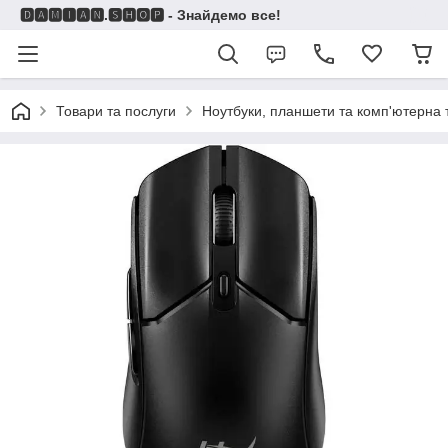
🅳🅰🅼🅸🅰🅽.🆂🅷🅾🅿 - Знайдемо все!
Товари та послуги
Ноутбуки, планшети та комп'ютерна 