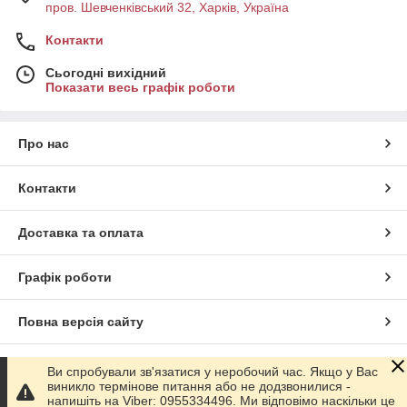
пров. Шевченківський 32, Харків, Україна
Контакти
Сьогодні вихідний
Показати весь графік роботи
Про нас
Контакти
Доставка та оплата
Графік роботи
Повна версія сайту
Сайт створено на маркетплейсі
Prom.ua
Ви спробували зв'язатися у неробочий час. Якщо у Вас
виникло термінове питання або не додзвонилися -
напишіть на Viber: 0955334496. Ми відповімо наскільки це