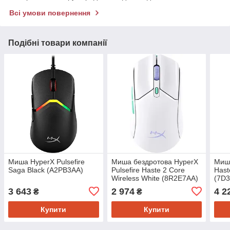
Всі умови повернення
Подібні товари компанії
Миша HyperX Pulsefire
Миша бездротова HyperX
Миша
Saga Black (A2PB3AA)
Pulsefire Haste 2 Core
Hast
Wireless White (8R2E7AA)
(7D
3 643
2 974
4 2
₴
₴
Купити
Купити