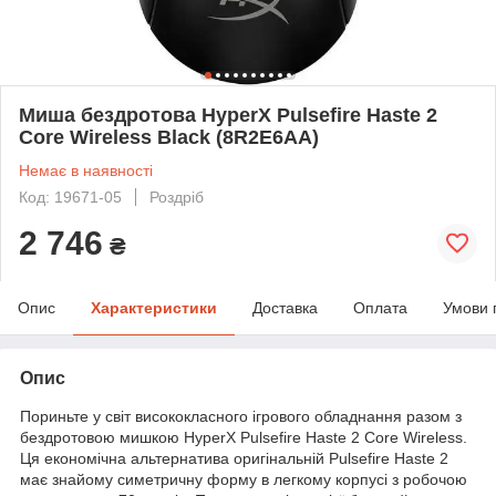
Миша бездротова HyperX Pulsefire Haste 2
Core Wireless Black (8R2E6AA)
Немає в наявності
Код: 19671-05
Роздріб
2 746
₴
Опис
Характеристики
Доставка
Оплата
Умови 
Опис
Пориньте у світ висококласного ігрового обладнання разом з
бездротовою мишкою HyperX Pulsefire Haste 2 Core Wireless.
Ця економічна альтернатива оригінальній Pulsefire Haste 2
має знайому симетричну форму в легкому корпусі з робочою