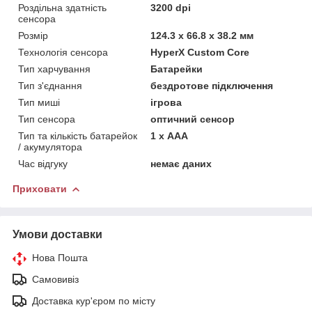
Роздільна здатність
3200 dpi
сенсора
Розмір
124.3 х 66.8 х 38.2 мм
Технологія сенсора
HyperX Custom Core
Тип харчування
Батарейки
Тип з'єднання
бездротове підключення
Тип миші
ігрова
Тип сенсора
оптичний сенсор
Тип та кількість батарейок
1 х ААА
/ акумулятора
Час відгуку
немає даних
Приховати
Умови доставки
Нова Пошта
Самовивіз
Доставка кур'єром по місту