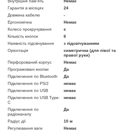
Внутрішня пам'ять
Немає
Гарантія в місяцях
24
Довжина кабелю
-
Ергономічна
Немає
Колесо прокручування
є
Кількість кнопок
6
Наявність підсвічування
з підсвічуванням
Орієнтація
симетрична (для лівої та
правої руки)
Перфорований корпус
Немає
Програмовані кнопки
Да
Підключення по Bluetooth
Да
Підключення по PS/2
немає
Підключення по USB
немає
Підключення по USB Type-
немає
C
Підключення по
Да
радіоканалу
Радіус дії
10 м
Регулювання ваги
Немає