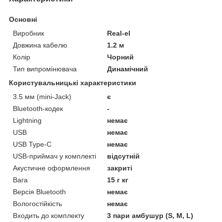
Основні
Виробник
Real-el
Довжина кабелю
1.2 м
Колір
Чорний
Тип випромінювача
Динамічний
Користувальницькі характеристики
3.5 мм (mini-Jack)
є
Bluetooth-кодек
-
Lightning
немає
USB
немає
USB Type-C
немає
USB-приймач у комплекті
відсутній
Акустичне оформлення
закриті
Вага
15 г кг
Версія Bluetooth
немає
Вологостійкість
немає
Входить до комплекту
3 пари амбушур (S, M, L)