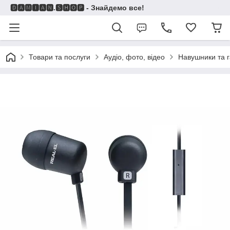
🅳🅰🅼🅸🅰🅽.🆂🅷🅾🅿 - Знайдемо все!
Товари та послуги
Аудіо, фото, відео
Навушники та г