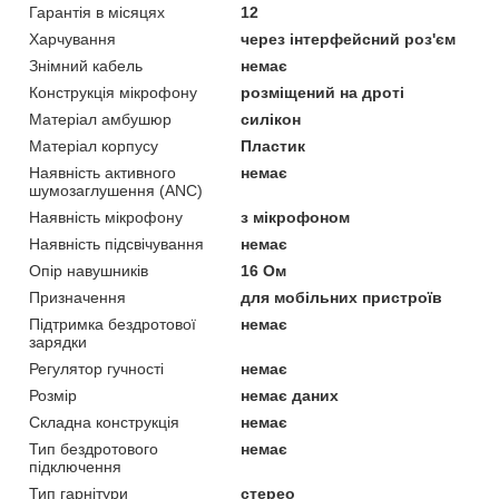
Гарантія в місяцях
12
Харчування
через інтерфейсний роз'єм
Знімний кабель
немає
Конструкція мікрофону
розміщений на дроті
Матеріал амбушюр
силікон
Матеріал корпусу
Пластик
Наявність активного
немає
шумозаглушення (ANC)
Наявність мікрофону
з мікрофоном
Наявність підсвічування
немає
Опір навушників
16 Ом
Призначення
для мобільних пристроїв
Підтримка бездротової
немає
зарядки
Регулятор гучності
немає
Розмір
немає даних
Складна конструкція
немає
Тип бездротового
немає
підключення
Тип гарнітури
стерео